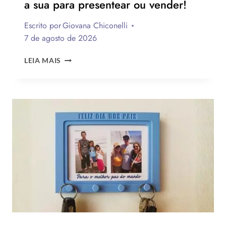
a sua para presentear ou vender!
Escrito por
Giovana Chiconelli
7 de agosto de 2026
CESTA
LEIA MAIS
PARA
O
DIA
DOS
PAIS:
MAIS
DE
75
IDEIAS
PARA
TE
INSPIRAR
A
MONTAR
A