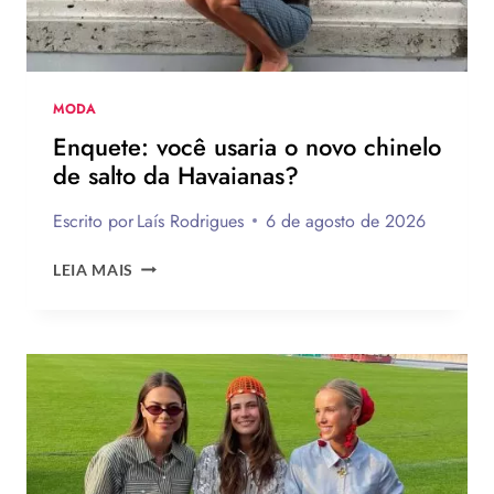
MODA
Enquete: você usaria o novo chinelo
de salto da Havaianas?
Escrito por
Laís Rodrigues
6 de agosto de 2026
ENQUETE:
LEIA MAIS
VOCÊ
USARIA
O
NOVO
CHINELO
DE
SALTO
DA
HAVAIANAS?