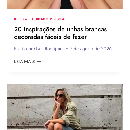
PASSO
BELEZA E CUIDADO PESSOAL
20 inspirações de unhas brancas
decoradas fáceis de fazer
Escrito por
Laís Rodrigues
7 de agosto de 2026
20
LEIA MAIS
INSPIRAÇÕES
DE
UNHAS
BRANCAS
DECORADAS
FÁCEIS
DE
FAZER