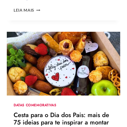
QUAL
LEIA MAIS
A
MELHOR
MENSAGEM
PARA
O
DIA
DOS
PAIS?
VEJA
130
FRASES
EMOCIONANTES
PARA
HOMENAGEAR
NA
DATA
DATAS COMEMORATIVAS
Cesta para o Dia dos Pais: mais de
75 ideias para te inspirar a montar