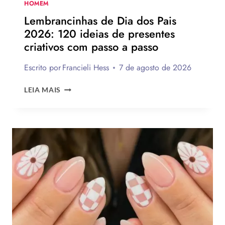
SUA
HOMEM
PARA
Lembrancinhas de Dia dos Pais
PRESENTEAR
2026: 120 ideias de presentes
OU
criativos com passo a passo
VENDER!
Escrito por
Francieli Hess
7 de agosto de 2026
LEMBRANCINHAS
LEIA MAIS
DE
DIA
DOS
PAIS
2026:
120
IDEIAS
DE
PRESENTES
CRIATIVOS
COM
PASSO
A