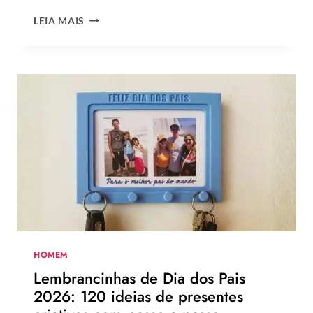
CESTA
LEIA MAIS
PARA
O
DIA
DOS
PAIS:
MAIS
DE
75
IDEIAS
PARA
TE
INSPIRAR
A
MONTAR
A
SUA
HOMEM
PARA
Lembrancinhas de Dia dos Pais
PRESENTEAR
2026: 120 ideias de presentes
OU
VENDER!