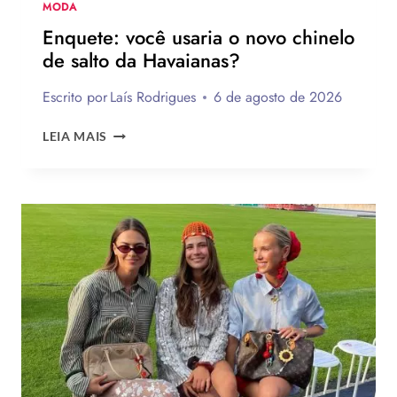
MODA
Enquete: você usaria o novo chinelo
de salto da Havaianas?
Escrito por
Laís Rodrigues
6 de agosto de 2026
ENQUETE:
LEIA MAIS
VOCÊ
USARIA
O
NOVO
CHINELO
DE
SALTO
DA
HAVAIANAS?