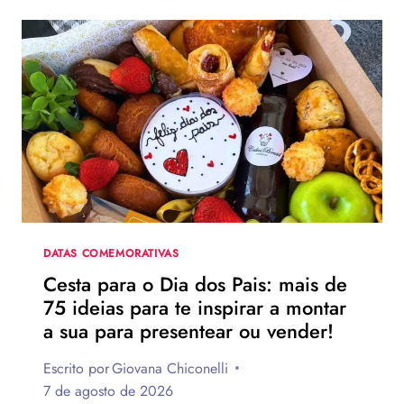
MENSAGEM
PARA
O
DIA
DOS
PAIS?
VEJA
130
FRASES
EMOCIONANTES
PARA
HOMENAGEAR
NA
DATA
DATAS COMEMORATIVAS
Cesta para o Dia dos Pais: mais de
75 ideias para te inspirar a montar
a sua para presentear ou vender!
Escrito por
Giovana Chiconelli
7 de agosto de 2026