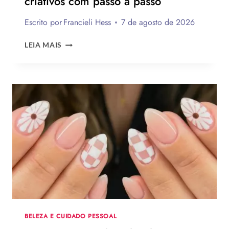
criativos com passo a passo
Escrito por
Francieli Hess
7 de agosto de 2026
LEMBRANCINHAS
LEIA MAIS
DE
DIA
DOS
PAIS
2026:
120
IDEIAS
DE
PRESENTES
CRIATIVOS
COM
PASSO
A
PASSO
BELEZA E CUIDADO PESSOAL