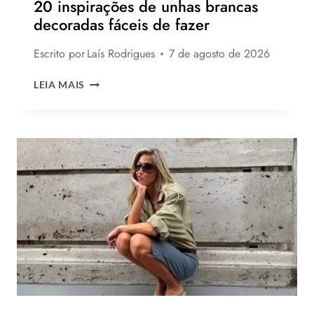
20 inspirações de unhas brancas
decoradas fáceis de fazer
Escrito por
Laís Rodrigues
7 de agosto de 2026
20
LEIA MAIS
INSPIRAÇÕES
DE
UNHAS
BRANCAS
DECORADAS
FÁCEIS
DE
FAZER