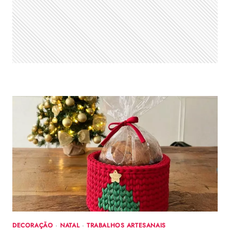
DECORAÇÃO
·
NATAL
·
TRABALHOS ARTESANAIS