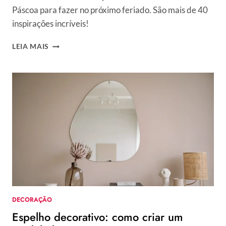
Páscoa para fazer no próximo feriado. São mais de 40
inspirações incríveis!
40
LEIA MAIS
ENFEITES
DE
PÁSCOA
FÁCEIS
DE
FAZER
PARA
DECORAR
A
CASA
DECORAÇÃO
Espelho decorativo: como criar um