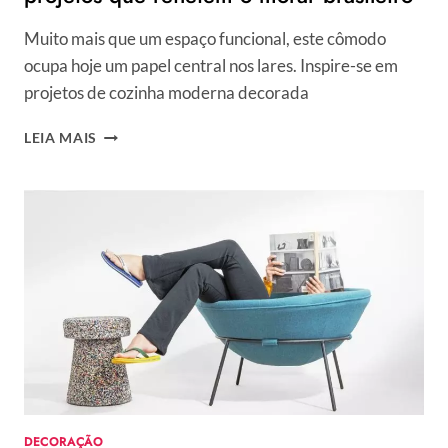
Muito mais que um espaço funcional, este cômodo
ocupa hoje um papel central nos lares. Inspire-se em
projetos de cozinha moderna decorada
COZINHA
LEIA MAIS
MODERNA
DECORADA:
CONFIRA
12
PROJETOS
QUE
REFLETEM
O
MORAR
BRASILEIRO
DECORAÇÃO