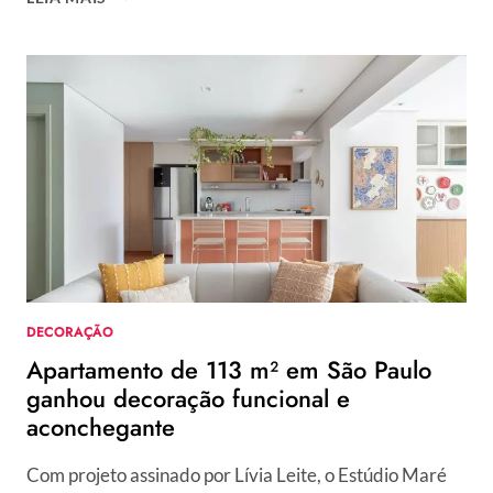
COR-
DE-
ROSA
DE
68
M²
GANHA
MÓVEIS
FUNCIONAIS
E
DECORAÇÃO
FORA
DO
ÓBVIO
DECORAÇÃO
Apartamento de 113 m² em São Paulo
ganhou decoração funcional e
aconchegante
Com projeto assinado por Lívia Leite, o Estúdio Maré