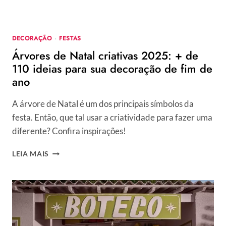
E
VÍDEOS
DE
DECORAÇÃO
·
FESTAS
PASSO
Árvores de Natal criativas 2025: + de
A
PASSO
110 ideias para sua decoração de fim de
ano
A árvore de Natal é um dos principais símbolos da
festa. Então, que tal usar a criatividade para fazer uma
diferente? Confira inspirações!
ÁRVORES
LEIA MAIS
DE
NATAL
CRIATIVAS
2025:
+
DE
110