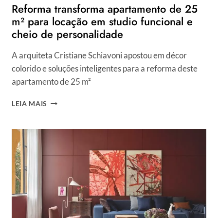
Reforma transforma apartamento de 25
ACOLHEDORA
m² para locação em studio funcional e
cheio de personalidade
A arquiteta Cristiane Schiavoni apostou em décor
colorido e soluções inteligentes para a reforma deste
apartamento de 25 m²
REFORMA
LEIA MAIS
TRANSFORMA
APARTAMENTO
DE
25
M²
PARA
LOCAÇÃO
EM
STUDIO
FUNCIONAL
E