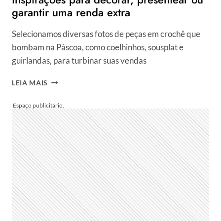
garantir uma renda extra
Selecionamos diversas fotos de peças em crochê que
bombam na Páscoa, como coelhinhos, sousplat e
guirlandas, para turbinar suas vendas
CROCHÊ
LEIA MAIS
DE
PÁSCOA:
50
PASSO
A
PASSO
E
INSPIRAÇÕES
PARA
DECORAR,
PRESENTEAR
OU
GARANTIR