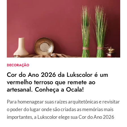
2026
DA
CORAL
É
O
AZUL
PURO.
VEJA
COMO
USAR
NA
DECORAÇÃO
DECORAÇÃO!
Cor do Ano 2026 da Lukscolor é um
vermelho terroso que remete ao
artesanal. Conheça a Ocala!
Para homenagear suas raízes arquitetônicas e revisitar
o poder do lugar onde são criadas as memórias mais
importantes, a Lukscolor elege sua Cor do Ano 2026