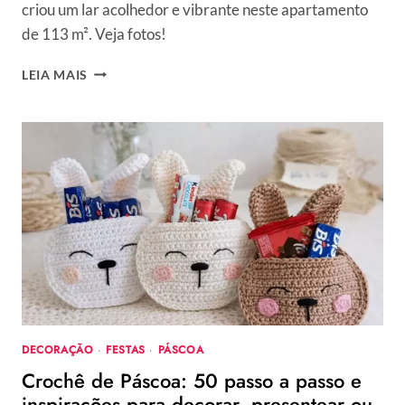
criou um lar acolhedor e vibrante neste apartamento
de 113 m². Veja fotos!
APARTAMENTO
LEIA MAIS
DE
113
M²
EM
SÃO
PAULO
GANHOU
DECORAÇÃO
FUNCIONAL
E
ACONCHEGANTE
DECORAÇÃO
·
FESTAS
·
PÁSCOA
Crochê de Páscoa: 50 passo a passo e
inspirações para decorar, presentear ou