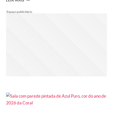
LEIA MAIS
KILLING
DIVULGA
COR
DO
ANO
DE
2026.
CONHEÇA
O
DESPERTAR
Y166