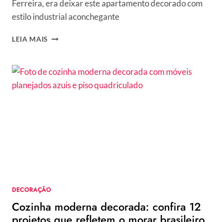
Ferreira, era deixar este apartamento decorado com
estilo industrial aconchegante
APARTAMENTO
LEIA MAIS
DECORADO
COM
ESTILO
INDUSTRIAL
GARANTE
LEVEZA
PARA
OS
MORADORES
DECORAÇÃO
Cozinha moderna decorada: confira 12
projetos que refletem o morar brasileiro