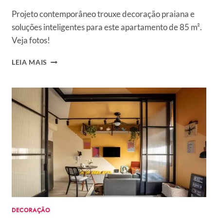
Projeto contemporâneo trouxe decoração praiana e
soluções inteligentes para este apartamento de 85 m².
Veja fotos!
APARTAMENTO
LEIA MAIS
DE
85
M²
SE
TRANSFORMA
EM
REFÚGIO
À
BEIRA-
MAR
COM
MATERIAIS
NATURAIS
E
DECORAÇÃO
ILUMINAÇÃO