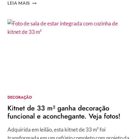
COR
LEIA MAIS
DO
ANO
2026
DA
LUKSCOLOR
É
UM
VERMELHO
TERROSO
QUE
REMETE
AO
ARTESANAL.
CONHEÇA
DECORAÇÃO
A
Kitnet de 33 m² ganha decoração
OCALA!
funcional e aconchegante. Veja fotos!
Adquirida em leilão, esta kitnet de 33 m² foi
transformada em um refúgio completo com projeto da