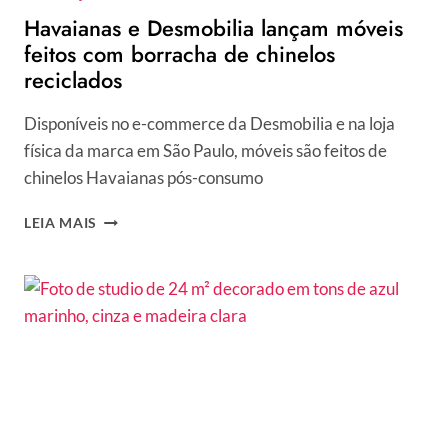
Havaianas e Desmobilia lançam móveis
feitos com borracha de chinelos
reciclados
Disponíveis no e-commerce da Desmobilia e na loja
física da marca em São Paulo, móveis são feitos de
chinelos Havaianas pós-consumo
HAVAIANAS
LEIA MAIS
E
DESMOBILIA
LANÇAM
MÓVEIS
FEITOS
COM
BORRACHA
DE
CHINELOS
RECICLADOS