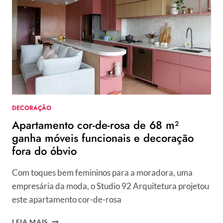
M²
GARANTE
SOLUÇÕES
INTELIGENTES
PARA
APROVEITAR
ESPAÇO
DECORAÇÃO
Apartamento cor-de-rosa de 68 m²
ganha móveis funcionais e decoração
fora do óbvio
Com toques bem femininos para a moradora, uma
empresária da moda, o Studio 92 Arquitetura projetou
este apartamento cor-de-rosa
APARTAMENTO
LEIA MAIS