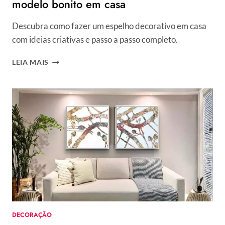
modelo bonito em casa
Descubra como fazer um espelho decorativo em casa
com ideias criativas e passo a passo completo.
ESPELHO
LEIA MAIS
DECORATIVO:
COMO
CRIAR
UM
MODELO
BONITO
EM
CASA
DECORAÇÃO