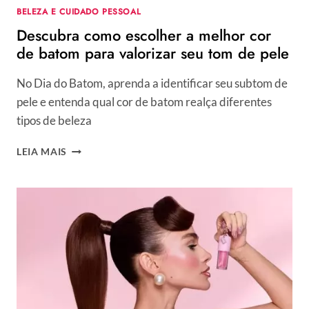
BELEZA E CUIDADO PESSOAL
Descubra como escolher a melhor cor
de batom para valorizar seu tom de pele
No Dia do Batom, aprenda a identificar seu subtom de
pele e entenda qual cor de batom realça diferentes
tipos de beleza
DESCUBRA
LEIA MAIS
COMO
ESCOLHER
A
MELHOR
COR
DE
BATOM
PARA
VALORIZAR
SEU
TOM