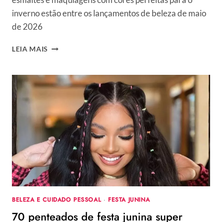
inverno estão entre os lançamentos de beleza de maio
de 2026
LANÇAMENTOS
LEIA MAIS
DE
BELEZA
DE
MAIO
DE
2026:
20
PRODUTOS
QUE
VALEM
A
PENA
COLOCAR
NA
BELEZA E CUIDADO PESSOAL
·
FESTA JUNINA
SUA
70 penteados de festa junina super
LISTA