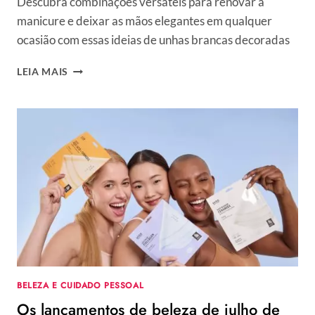
Descubra combinações versáteis para renovar a
manicure e deixar as mãos elegantes em qualquer
ocasião com essas ideias de unhas brancas decoradas
20
LEIA MAIS
INSPIRAÇÕES
DE
UNHAS
BRANCAS
DECORADAS
FÁCEIS
DE
FAZER
BELEZA E CUIDADO PESSOAL
Os lançamentos de beleza de julho de