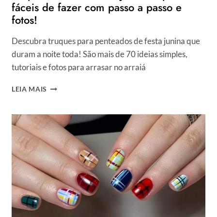
DE
fáceis de fazer com passo a passo e
DESEJOS
fotos!
Descubra truques para penteados de festa junina que
duram a noite toda! São mais de 70 ideias simples,
tutoriais e fotos para arrasar no arraiá
70
LEIA MAIS
PENTEADOS
DE
FESTA
JUNINA
SUPER
FÁCEIS
DE
FAZER
COM
PASSO
A
PASSO