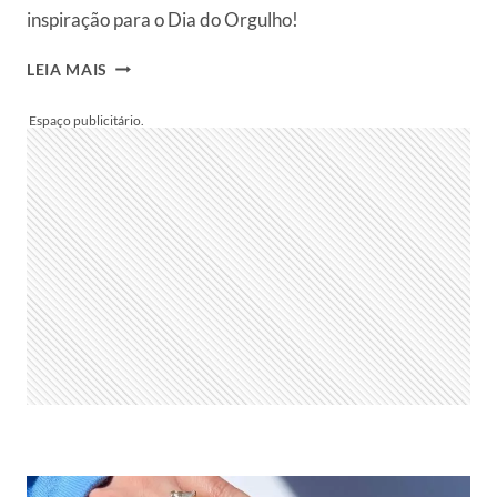
inspiração para o Dia do Orgulho!
15
LEIA MAIS
ARTISTAS
DE
MAQUIAGEM
LGBT
PARA
INSPIRAR
SUA
MAKE
DE
ORGULHO
(COM
FOTOS!)