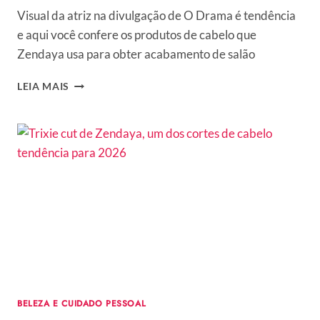
Visual da atriz na divulgação de O Drama é tendência
e aqui você confere os produtos de cabelo que
Zendaya usa para obter acabamento de salão
DESCOBRIMOS
LEIA MAIS
O
SEGREDO
DO
NOVO
CABELO
DE
ZENDAYA
E
TE
ENSINAMOS
COMO
COPIAR
EM
CASA!
BELEZA E CUIDADO PESSOAL