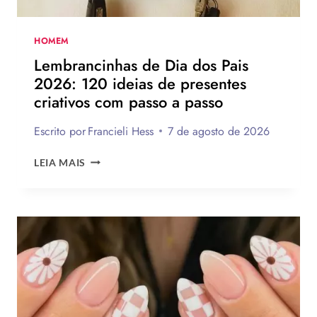
MONTAR
A
SUA
HOMEM
PARA
Lembrancinhas de Dia dos Pais
PRESENTEAR
2026: 120 ideias de presentes
OU
criativos com passo a passo
VENDER!
Escrito por
Francieli Hess
7 de agosto de 2026
LEMBRANCINHAS
LEIA MAIS
DE
DIA
DOS
PAIS
2026:
120
IDEIAS
DE
PRESENTES
CRIATIVOS