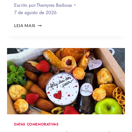
Escrito por
Thamyres Barbosa
7 de agosto de 2026
QUAL
LEIA MAIS
A
MELHOR
MENSAGEM
PARA
O
DIA
DOS
PAIS?
VEJA
130
FRASES
EMOCIONANTES
PARA
HOMENAGEAR
NA
DATA
DATAS COMEMORATIVAS