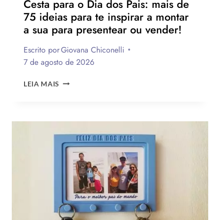
Cesta para o Dia dos Pais: mais de
75 ideias para te inspirar a montar
a sua para presentear ou vender!
Escrito por
Giovana Chiconelli
7 de agosto de 2026
CESTA
LEIA MAIS
PARA
O
DIA
DOS
PAIS:
MAIS
DE
75
IDEIAS
PARA
TE
INSPIRAR
A