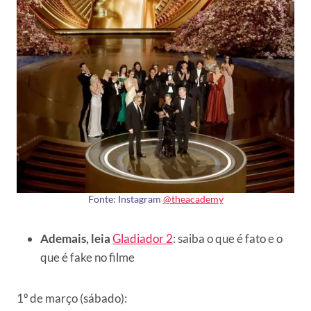
Fonte: Instagram
@theacademy
Ademais, leia
Gladiador 2
: saiba o que é fato e o
que é fake no filme
1º de março (sábado):