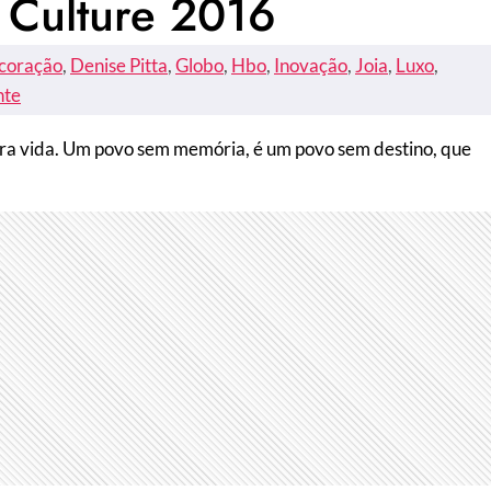
 Culture 2016
coração
, 
Denise Pitta
, 
Globo
, 
Hbo
, 
Inovação
, 
Joia
, 
Luxo
, 
nte
ara vida. Um povo sem memória, é um povo sem destino, que