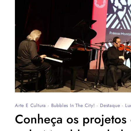
Arte E Cultura
·
Bubbles In The City!
·
Destaque
·
Lu
Conheça os projetos