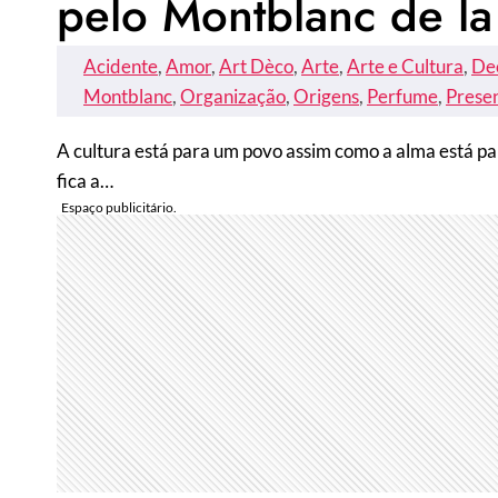
pelo Montblanc de la
Acidente
, 
Amor
, 
Art Dèco
, 
Arte
, 
Arte e Cultura
, 
De
Montblanc
, 
Organização
, 
Origens
, 
Perfume
, 
Prese
A cultura está para um povo assim como a alma está p
fica a…