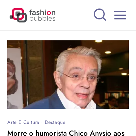
Pular
para
o
Conteúdo
Arte E Cultura
·
Destaque
Morre o humorista Chico Anysio aos