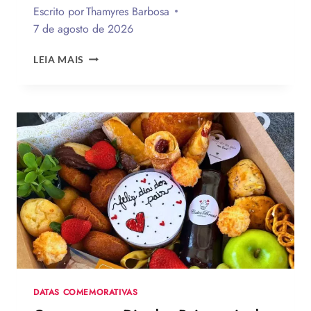
Escrito por
Thamyres Barbosa
7 de agosto de 2026
QUAL
LEIA MAIS
A
MELHOR
MENSAGEM
PARA
O
DIA
DOS
PAIS?
VEJA
130
FRASES
EMOCIONANTES
PARA
HOMENAGEAR
NA
DATA
DATAS COMEMORATIVAS