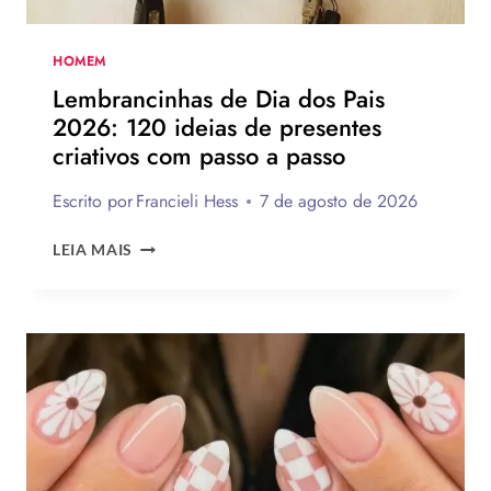
MONTAR
A
SUA
HOMEM
PARA
Lembrancinhas de Dia dos Pais
PRESENTEAR
2026: 120 ideias de presentes
OU
criativos com passo a passo
VENDER!
Escrito por
Francieli Hess
7 de agosto de 2026
LEMBRANCINHAS
LEIA MAIS
DE
DIA
DOS
PAIS
2026:
120
IDEIAS
DE
PRESENTES
CRIATIVOS