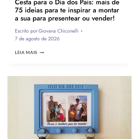
Cesta para o Dia dos Pais: mais de
75 ideias para te inspirar a montar
a sua para presentear ou vender!
Escrito por
Giovana Chiconelli
7 de agosto de 2026
CESTA
LEIA MAIS
PARA
O
DIA
DOS
PAIS:
MAIS
DE
75
IDEIAS
PARA
TE
INSPIRAR
A