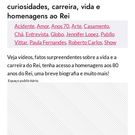
curiosidades, carreira, vida e
homenagens ao Rei
Acidente
, 
Amor
, 
Anos 70
, 
Arte
, 
Casamento
, 
Chá
, 
Entrevista
, 
Globo
, 
Jennifer Lopez
, 
Pabllo
Vittar
, 
Paula Fernandes
, 
Roberto Carlos
, 
Show
Veja vídeos, fatos surpreendentes sobre a vida e a
carreira do Rei, tenha acesso a homenagens aos 80
anos do Rei, uma breve biografia e muito mais!