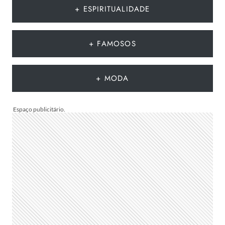
MODA
+ ESPIRITUALIDADE
DO
VERÃO
EUROPEU
+ FAMOSOS
2026
QUE
DEVEM
+ MODA
CHEGAR
AO
BRASIL
NA
PRÓXIMA
TEMPORADA