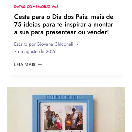
DATA
DATAS COMEMORATIVAS
Cesta para o Dia dos Pais: mais de
75 ideias para te inspirar a montar
a sua para presentear ou vender!
Escrito por
Giovana Chiconelli
7 de agosto de 2026
CESTA
LEIA MAIS
PARA
O
DIA
DOS
PAIS:
MAIS
DE
75
IDEIAS
PARA
TE