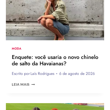
DE
FAZER
MODA
Enquete: você usaria o novo chinelo
de salto da Havaianas?
Escrito por
Laís Rodrigues
6 de agosto de 2026
ENQUETE:
LEIA MAIS
VOCÊ
USARIA
O
NOVO
CHINELO