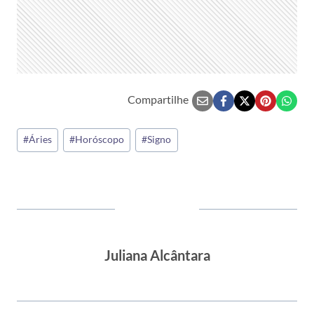
Compartilhe
Tags
#
Áries
#
Horóscopo
#
Signo
do
Post:
Juliana Alcântara