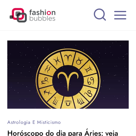
Pular
para
o
Conteúdo
Astrologia E Misticismo
Horóscopo do dia para Áries: veja