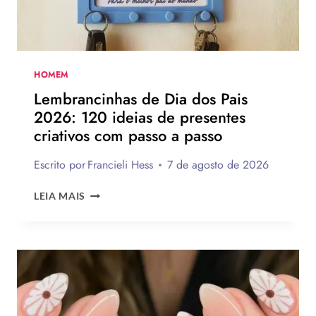
INSPIRAR
A
MONTAR
A
SUA
HOMEM
PARA
Lembrancinhas de Dia dos Pais
PRESENTEAR
2026: 120 ideias de presentes
OU
criativos com passo a passo
VENDER!
Escrito por
Francieli Hess
7 de agosto de 2026
LEMBRANCINHAS
LEIA MAIS
DE
DIA
DOS
PAIS
2026:
120
IDEIAS
DE