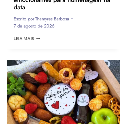
data
Escrito por
Thamyres Barbosa
7 de agosto de 2026
QUAL
LEIA MAIS
A
MELHOR
MENSAGEM
PARA
O
DIA
DOS
PAIS?
VEJA
130
FRASES
EMOCIONANTES
PARA
HOMENAGEAR
NA