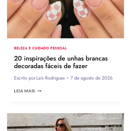
PRESENTES
CRIATIVOS
COM
PASSO
A
PASSO
BELEZA E CUIDADO PESSOAL
20 inspirações de unhas brancas
decoradas fáceis de fazer
Escrito por
Laís Rodrigues
7 de agosto de 2026
20
LEIA MAIS
INSPIRAÇÕES
DE
UNHAS
BRANCAS
DECORADAS
FÁCEIS