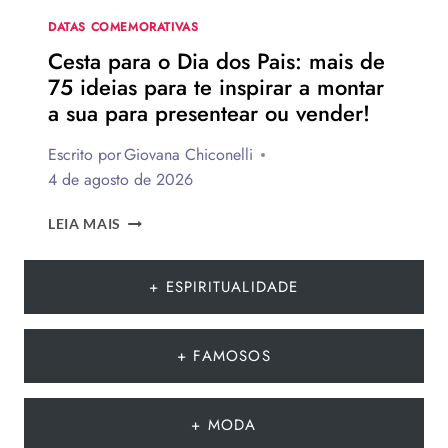
NA
DATA
DATAS COMEMORATIVAS
Cesta para o Dia dos Pais: mais de
75 ideias para te inspirar a montar
a sua para presentear ou vender!
Escrito por
Giovana Chiconelli
4 de agosto de 2026
CESTA
LEIA MAIS
PARA
O
DIA
+ ESPIRITUALIDADE
DOS
PAIS:
MAIS
+ FAMOSOS
DE
75
IDEIAS
+ MODA
PARA