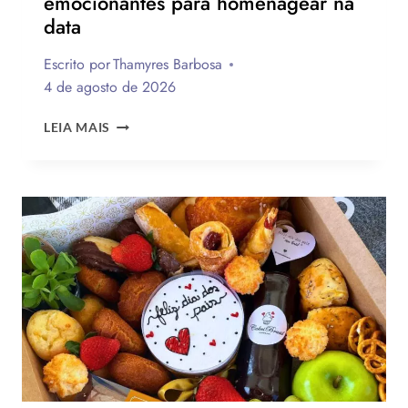
emocionantes para homenagear na
data
Escrito por
Thamyres Barbosa
4 de agosto de 2026
QUAL
LEIA MAIS
A
MELHOR
MENSAGEM
PARA
O
DIA
DOS
PAIS?
VEJA
130
FRASES
EMOCIONANTES
PARA
HOMENAGEAR