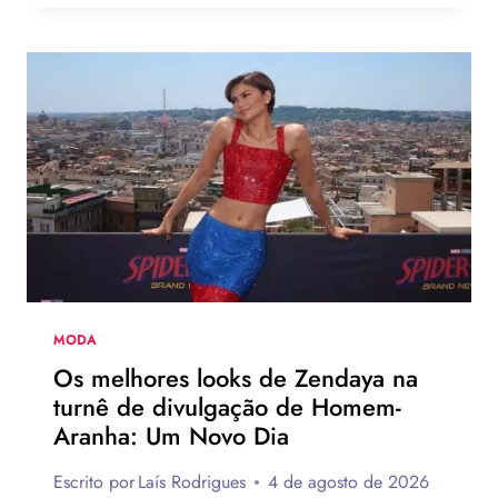
BLACK
PINK
ESTRELA
NOVA
CAMPANHA
DA
LEVI’S
AO
LADO
DE
JOGADOR
DA
NBA
MODA
Os melhores looks de Zendaya na
turnê de divulgação de Homem-
Aranha: Um Novo Dia
Escrito por
Laís Rodrigues
4 de agosto de 2026