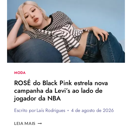
VERÃO
EUROPEU
2026
QUE
DEVEM
CHEGAR
AO
BRASIL
NA
PRÓXIMA
TEMPORADA
MODA
ROSÉ do Black Pink estrela nova
campanha da Levi’s ao lado de
jogador da NBA
Escrito por
Laís Rodrigues
4 de agosto de 2026
ROSÉ
LEIA MAIS
DO