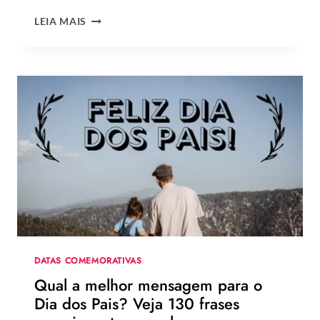
OS
LEIA MAIS
MELHORES
LOOKS
DE
ZENDAYA
NA
TURNÊ
DE
DIVULGAÇÃO
DE
HOMEM-
ARANHA:
UM
NOVO
DIA
DATAS COMEMORATIVAS
Qual a melhor mensagem para o
Dia dos Pais? Veja 130 frases