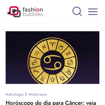
Pular
para
o
Conteúdo
Astrologia E Misticismo
Horóscopo do dia para Câncer: veja