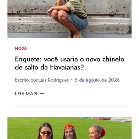
MODA
Enquete: você usaria o novo chinelo
de salto da Havaianas?
Escrito por
Laís Rodrigues
6 de agosto de 2026
ENQUETE:
LEIA MAIS
VOCÊ
USARIA
O
NOVO
CHINELO
DE
SALTO