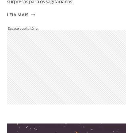
surpresas para os sagitarianos
HORÓSCOPO
LEIA MAIS
DO
DIA
PARA
SAGITÁRIO:
VEJA
PREVISÃO
DO
SIGNO
HOJE,
TERÇA,
27/05/2025