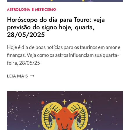
ASTROLOGIA E MISTICISMO
Horóscopo do dia para Touro: veja
previsão do signo hoje, quarta,
28/05/2025
Hoje é dia de boas notícias para os taurinos em amor e
finanças. Veja como os astros influenciam sua quarta-
feira, 28/05/25
HORÓSCOPO
LEIA MAIS
DO
DIA
PARA
TOURO:
VEJA
PREVISÃO
DO
SIGNO
HOJE,