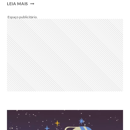
HORÓSCOPO
LEIA MAIS
DO
DIA
PARA
PEIXES:
VEJA
PREVISÃO
DO
SIGNO
HOJE,
SEGUNDA,
26/05/2025