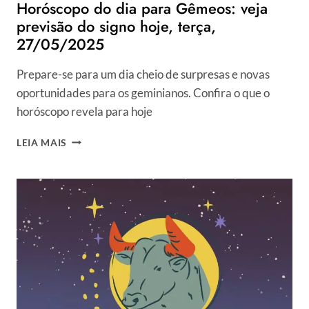
Horóscopo do dia para Gêmeos: veja
previsão do signo hoje, terça,
27/05/2025
Prepare-se para um dia cheio de surpresas e novas
oportunidades para os geminianos. Confira o que o
horóscopo revela para hoje
HORÓSCOPO
LEIA MAIS
DO
DIA
PARA
GÊMEOS:
VEJA
PREVISÃO
DO
SIGNO
HOJE,
TERÇA,
27/05/2025