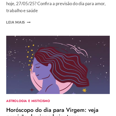
hoje, 27/05/25? Confira a previsão do dia para amor,
trabalho e saúde
HORÓSCOPO
LEIA MAIS
DO
DIA
PARA
LIBRA:
VEJA
PREVISÃO
DO
SIGNO
HOJE,
TERÇA,
27/05/2025
ASTROLOGIA E MISTICISMO
Horóscopo do dia para Virgem: veja