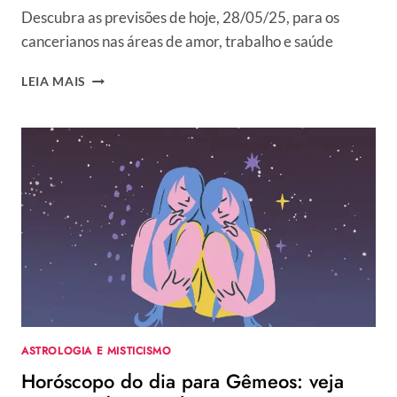
Descubra as previsões de hoje, 28/05/25, para os
cancerianos nas áreas de amor, trabalho e saúde
HORÓSCOPO
LEIA MAIS
DO
DIA
PARA
CÂNCER:
VEJA
PREVISÃO
DO
SIGNO
HOJE,
QUARTA,
28/05/2025
ASTROLOGIA E MISTICISMO
Horóscopo do dia para Gêmeos: veja