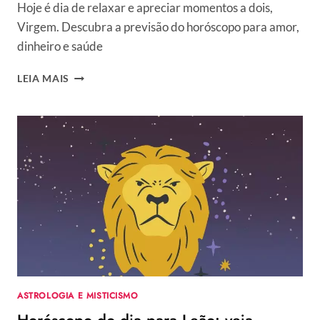
Hoje é dia de relaxar e apreciar momentos a dois,
Virgem. Descubra a previsão do horóscopo para amor,
dinheiro e saúde
HORÓSCOPO
LEIA MAIS
DO
DIA
PARA
VIRGEM:
VEJA
PREVISÃO
DO
SIGNO
HOJE,
QUARTA,
28/05/2025
ASTROLOGIA E MISTICISMO