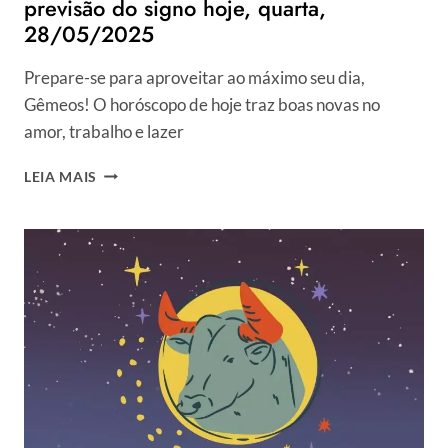
previsão do signo hoje, quarta,
28/05/2025
Prepare-se para aproveitar ao máximo seu dia,
Gêmeos! O horóscopo de hoje traz boas novas no
amor, trabalho e lazer
HORÓSCOPO
LEIA MAIS
DO
DIA
PARA
GÊMEOS:
VEJA
PREVISÃO
DO
SIGNO
HOJE,
QUARTA,
28/05/2025