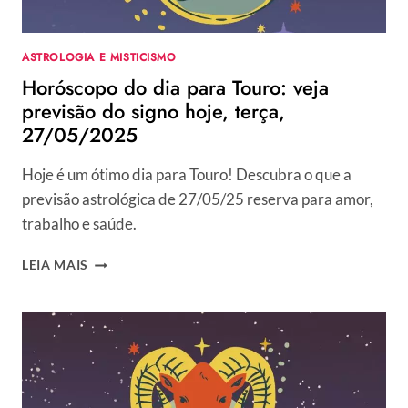
ASTROLOGIA E MISTICISMO
Horóscopo do dia para Touro: veja
previsão do signo hoje, terça,
27/05/2025
Hoje é um ótimo dia para Touro! Descubra o que a
previsão astrológica de 27/05/25 reserva para amor,
trabalho e saúde.
HORÓSCOPO
LEIA MAIS
DO
DIA
PARA
TOURO:
VEJA
PREVISÃO
DO