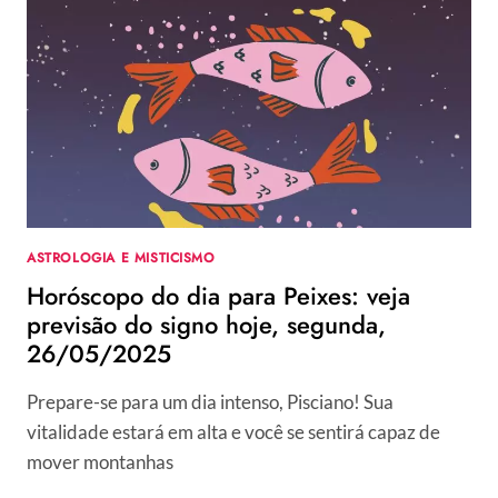
ÁRIES:
VEJA
PREVISÃO
DO
SIGNO
HOJE,
TERÇA,
27/05/2025
ASTROLOGIA E MISTICISMO
Horóscopo do dia para Peixes: veja
previsão do signo hoje, segunda,
26/05/2025
Prepare-se para um dia intenso, Pisciano! Sua
vitalidade estará em alta e você se sentirá capaz de
mover montanhas