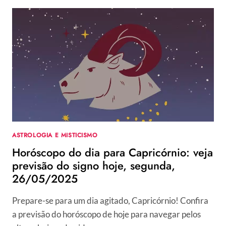
DIA
PARA
AQUÁRIO:
VEJA
PREVISÃO
DO
SIGNO
HOJE,
SEGUNDA,
26/05/2025
ASTROLOGIA E MISTICISMO
Horóscopo do dia para Capricórnio: veja
previsão do signo hoje, segunda,
26/05/2025
Prepare-se para um dia agitado, Capricórnio! Confira
a previsão do horóscopo de hoje para navegar pelos