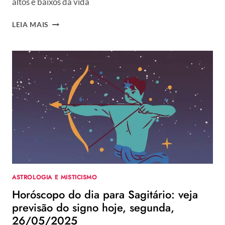
altos e baixos da vida
HORÓSCOPO
LEIA MAIS
DO
DIA
PARA
CAPRICÓRNIO:
VEJA
PREVISÃO
DO
SIGNO
HOJE,
SEGUNDA,
26/05/2025
ASTROLOGIA E MISTICISMO
Horóscopo do dia para Sagitário: veja
previsão do signo hoje, segunda,
26/05/2025