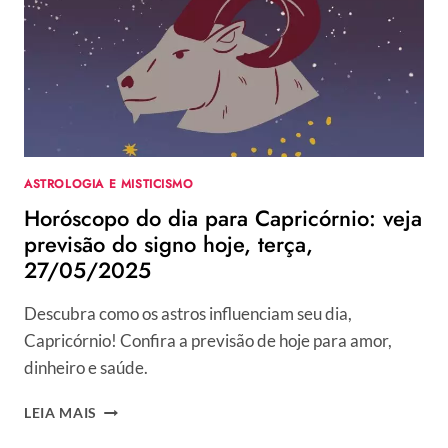
PREVISÃO
DO
SIGNO
HOJE,
TERÇA,
27/05/2025
ASTROLOGIA E MISTICISMO
Horóscopo do dia para Capricórnio: veja
previsão do signo hoje, terça,
27/05/2025
Descubra como os astros influenciam seu dia,
Capricórnio! Confira a previsão de hoje para amor,
dinheiro e saúde.
HORÓSCOPO
LEIA MAIS
DO