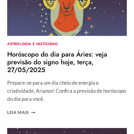
SIGNO
HOJE,
TERÇA,
27/05/2025
ASTROLOGIA E MISTICISMO
Horóscopo do dia para Áries: veja
previsão do signo hoje, terça,
27/05/2025
Prepare-se para um dia cheio de energia e
criatividade, Arianos! Confira a previsão de horóscopo
do dia para você.
HORÓSCOPO
LEIA MAIS
DO
DIA
PARA