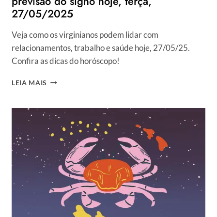
previsão do signo hoje, terça,
27/05/2025
Veja como os virginianos podem lidar com
relacionamentos, trabalho e saúde hoje, 27/05/25.
Confira as dicas do horóscopo!
HORÓSCOPO
LEIA MAIS
DO
DIA
PARA
VIRGEM:
VEJA
PREVISÃO
DO
SIGNO
HOJE,
TERÇA,
27/05/2025