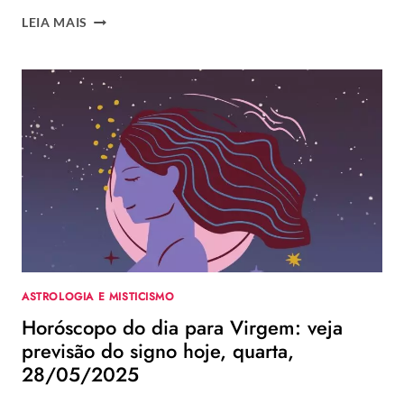
HORÓSCOPO
LEIA MAIS
DO
DIA
PARA
LIBRA:
VEJA
PREVISÃO
DO
SIGNO
HOJE,
QUARTA,
28/05/2025
ASTROLOGIA E MISTICISMO
Horóscopo do dia para Virgem: veja
previsão do signo hoje, quarta,
28/05/2025