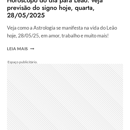
Horóscopo do dia para Leão: veja
previsão do signo hoje, quarta,
28/05/2025
Veja como a Astrologia se manifesta na vida do Leão
hoje, 28/05/25, em amor, trabalho e muito mais!
HORÓSCOPO
LEIA MAIS
DO
DIA
PARA
LEÃO:
VEJA
PREVISÃO
DO
SIGNO
HOJE,
QUARTA,
28/05/2025