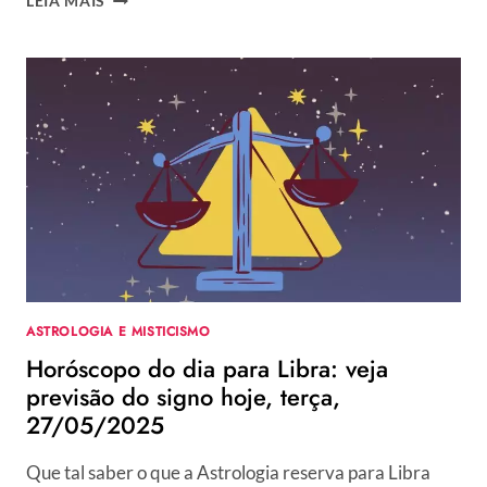
LEIA MAIS
DO
DIA
PARA
ESCORPIÃO:
VEJA
PREVISÃO
DO
SIGNO
HOJE,
TERÇA,
27/05/2025
ASTROLOGIA E MISTICISMO
Horóscopo do dia para Libra: veja
previsão do signo hoje, terça,
27/05/2025
Que tal saber o que a Astrologia reserva para Libra