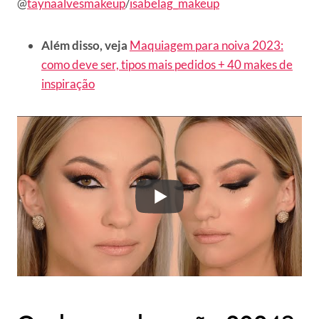
@
taynaalvesmakeup
/
isabelag_makeup
Além disso, veja
Maquiagem para noiva 2023:
como deve ser, tipos mais pedidos + 40 makes de
inspiração