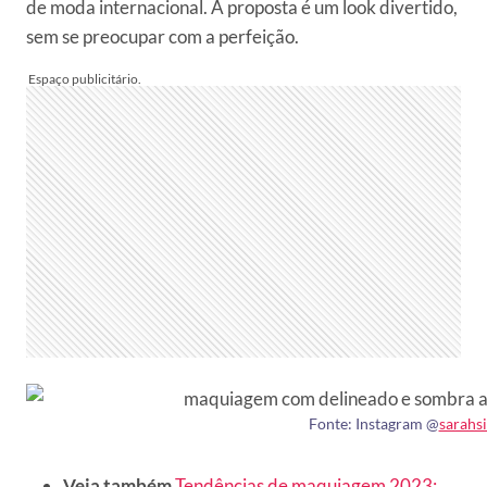
de moda internacional. A proposta é um look divertido,
sem se preocupar com a perfeição.
Fonte: Instagram @
sarahsi
Veja também
Tendências de maquiagem 2023: