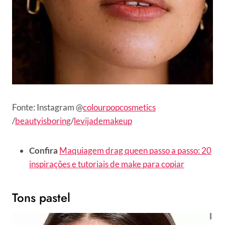
Fonte: Instagram @
colourpopcosmetics
/
beautyisboring
/
levijademakeup
Confira
Maquiagem drag queen passo a passo: 20
inspirações e tutoriais de make para copiar
Tons pastel