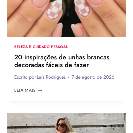
PRESENTES
CRIATIVOS
COM
PASSO
A
PASSO
BELEZA E CUIDADO PESSOAL
20 inspirações de unhas brancas
decoradas fáceis de fazer
Escrito por
Laís Rodrigues
7 de agosto de 2026
20
LEIA MAIS
INSPIRAÇÕES
DE
UNHAS
BRANCAS
DECORADAS
FÁCEIS
DE