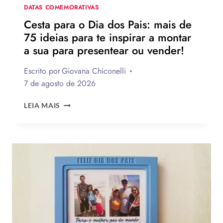
DATA
DATAS COMEMORATIVAS
Cesta para o Dia dos Pais: mais de
75 ideias para te inspirar a montar
a sua para presentear ou vender!
Escrito por
Giovana Chiconelli
7 de agosto de 2026
CESTA
LEIA MAIS
PARA
O
DIA
DOS
PAIS:
MAIS
DE
75
IDEIAS
PARA
TE