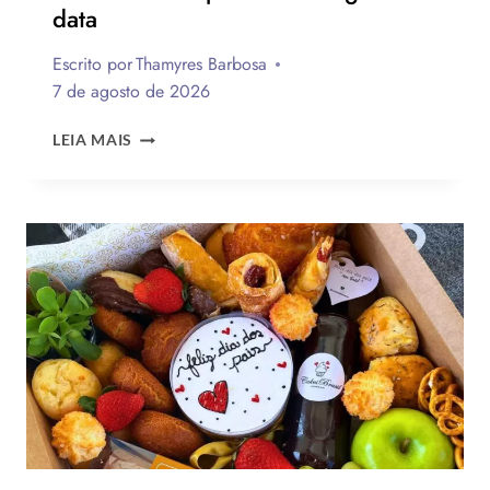
data
Escrito por
Thamyres Barbosa
7 de agosto de 2026
QUAL
LEIA MAIS
A
MELHOR
MENSAGEM
PARA
O
DIA
DOS
PAIS?
VEJA
130
FRASES
EMOCIONANTES
PARA
HOMENAGEAR
NA