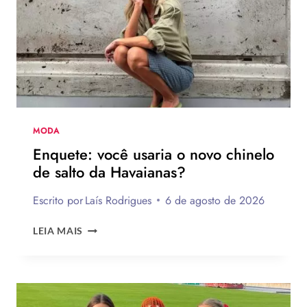
FAZER
MODA
Enquete: você usaria o novo chinelo
de salto da Havaianas?
Escrito por
Laís Rodrigues
6 de agosto de 2026
ENQUETE:
LEIA MAIS
VOCÊ
USARIA
O
NOVO
CHINELO