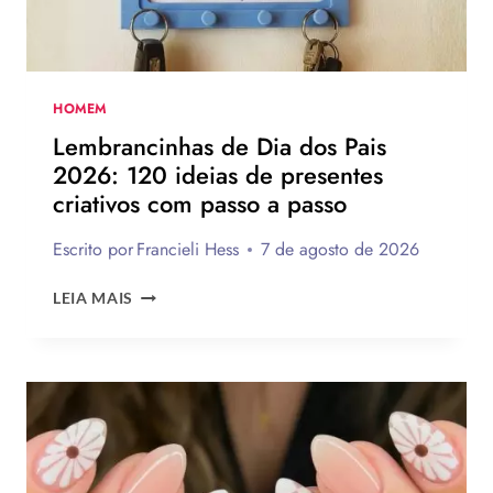
INSPIRAR
A
MONTAR
A
SUA
HOMEM
PARA
Lembrancinhas de Dia dos Pais
PRESENTEAR
2026: 120 ideias de presentes
OU
criativos com passo a passo
VENDER!
Escrito por
Francieli Hess
7 de agosto de 2026
LEMBRANCINHAS
LEIA MAIS
DE
DIA
DOS
PAIS
2026:
120
IDEIAS
DE