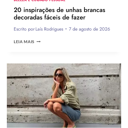
20 inspirações de unhas brancas
decoradas fáceis de fazer
Escrito por
Laís Rodrigues
7 de agosto de 2026
20
LEIA MAIS
INSPIRAÇÕES
DE
UNHAS
BRANCAS
DECORADAS
FÁCEIS
DE
FAZER