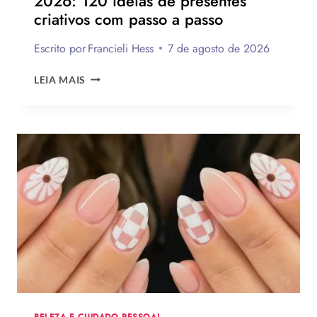
2026: 120 ideias de presentes
criativos com passo a passo
VENDER!
Escrito por
Francieli Hess
7 de agosto de 2026
LEMBRANCINHAS
LEIA MAIS
DE
DIA
DOS
PAIS
2026:
120
IDEIAS
DE
PRESENTES
CRIATIVOS
COM
PASSO
A
PASSO
BELEZA E CUIDADO PESSOAL