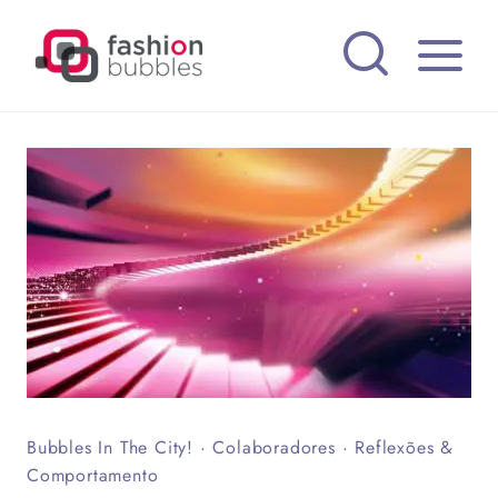
Pular
para
o
Conteúdo
Bubbles In The City!
·
Colaboradores
·
Reflexões &
Comportamento