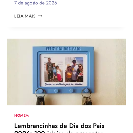
7 de agosto de 2026
CESTA
LEIA MAIS
PARA
O
DIA
DOS
PAIS:
MAIS
DE
75
IDEIAS
PARA
TE
INSPIRAR
A
MONTAR
A
SUA
HOMEM
PARA
Lembrancinhas de Dia dos Pais
PRESENTEAR
OU