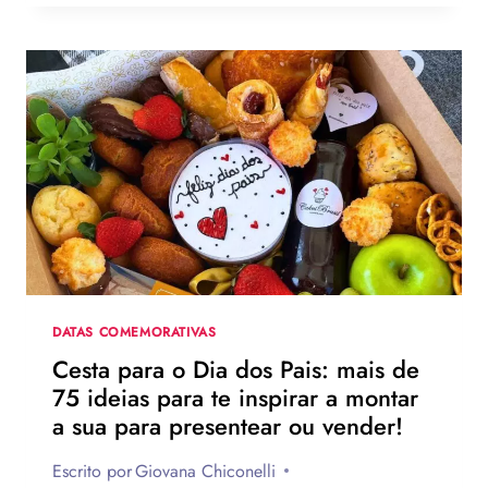
MELHOR
MENSAGEM
PARA
O
DIA
DOS
PAIS?
VEJA
130
FRASES
EMOCIONANTES
PARA
HOMENAGEAR
NA
DATA
DATAS COMEMORATIVAS
Cesta para o Dia dos Pais: mais de
75 ideias para te inspirar a montar
a sua para presentear ou vender!
Escrito por
Giovana Chiconelli