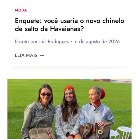
MODA
Enquete: você usaria o novo chinelo
de salto da Havaianas?
Escrito por
Laís Rodrigues
6 de agosto de 2026
ENQUETE:
LEIA MAIS
VOCÊ
USARIA
O
NOVO
CHINELO
DE
SALTO
DA
HAVAIANAS?