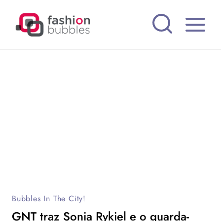
Pular
para
o
Conteúdo
Bubbles In The City!
GNT traz Sonia Rykiel e o guarda-