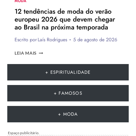
MODA
12 tendências de moda do verão
europeu 2026 que devem chegar
ao Brasil na próxima temporada
Escrito por
Laís Rodrigues
5 de agosto de 2026
12
LEIA MAIS
TENDÊNCIAS
DE
MODA
+ ESPIRITUALIDADE
DO
VERÃO
EUROPEU
+ FAMOSOS
2026
QUE
DEVEM
+ MODA
CHEGAR
AO
BRASIL
NA