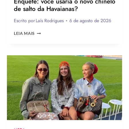
Enquete: você usaria o novo chinelo
de salto da Havaianas?
Escrito por
Laís Rodrigues
6 de agosto de 2026
ENQUETE:
LEIA MAIS
VOCÊ
USARIA
O
NOVO
CHINELO
DE
SALTO
DA
HAVAIANAS?