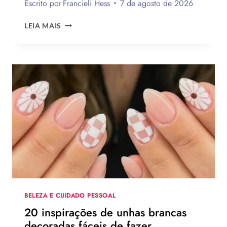
Escrito por
Francieli Hess
7 de agosto de 2026
LEMBRANCINHAS
LEIA MAIS
DE
DIA
DOS
PAIS
2026:
120
IDEIAS
DE
PRESENTES
CRIATIVOS
COM
PASSO
A
PASSO
BELEZA E CUIDADO PESSOAL
20 inspirações de unhas brancas
decoradas fáceis de fazer