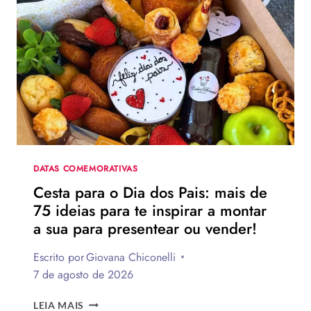
O
DIA
DOS
PAIS?
VEJA
130
FRASES
EMOCIONANTES
PARA
HOMENAGEAR
NA
DATA
DATAS COMEMORATIVAS
Cesta para o Dia dos Pais: mais de
75 ideias para te inspirar a montar
a sua para presentear ou vender!
Escrito por
Giovana Chiconelli
7 de agosto de 2026
CESTA
LEIA MAIS