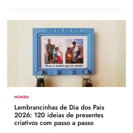
PARA
O
DIA
DOS
PAIS:
MAIS
DE
75
IDEIAS
PARA
TE
INSPIRAR
A
MONTAR
A
SUA
HOMEM
PARA
Lembrancinhas de Dia dos Pais
PRESENTEAR
2026: 120 ideias de presentes
OU
criativos com passo a passo
VENDER!