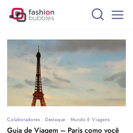
Pular
para
o
Conteúdo
Colaboradores
·
Destaque
·
Mundo E Viagens
Guia de Viagem – Paris como você