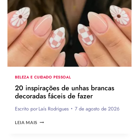
2026:
120
IDEIAS
DE
PRESENTES
CRIATIVOS
COM
PASSO
A
PASSO
BELEZA E CUIDADO PESSOAL
20 inspirações de unhas brancas
decoradas fáceis de fazer
Escrito por
Laís Rodrigues
7 de agosto de 2026
20
LEIA MAIS
INSPIRAÇÕES
DE