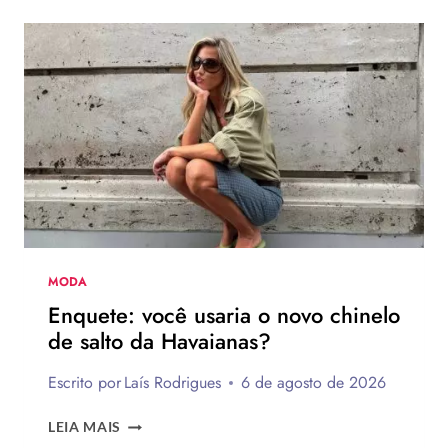
UNHAS
BRANCAS
DECORADAS
FÁCEIS
DE
FAZER
MODA
Enquete: você usaria o novo chinelo
de salto da Havaianas?
Escrito por
Laís Rodrigues
6 de agosto de 2026
ENQUETE:
LEIA MAIS
VOCÊ