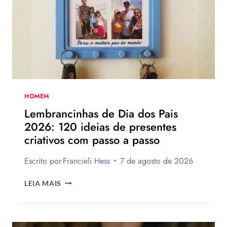
75
IDEIAS
PARA
TE
INSPIRAR
A
MONTAR
A
SUA
HOMEM
PARA
Lembrancinhas de Dia dos Pais
PRESENTEAR
2026: 120 ideias de presentes
OU
criativos com passo a passo
VENDER!
Escrito por
Francieli Hess
7 de agosto de 2026
LEMBRANCINHAS
LEIA MAIS
DE
DIA
DOS
PAIS