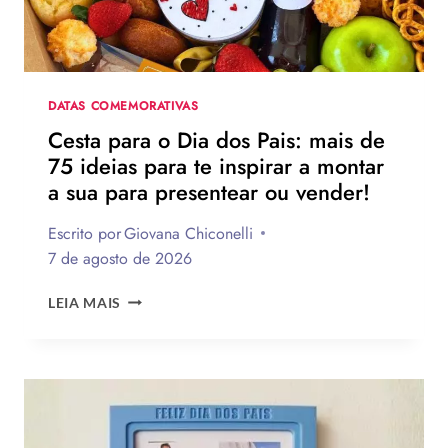
EMOCIONANTES
PARA
HOMENAGEAR
NA
DATA
DATAS COMEMORATIVAS
Cesta para o Dia dos Pais: mais de
75 ideias para te inspirar a montar
a sua para presentear ou vender!
Escrito por
Giovana Chiconelli
7 de agosto de 2026
CESTA
LEIA MAIS
PARA
O
DIA
DOS
PAIS:
MAIS
DE