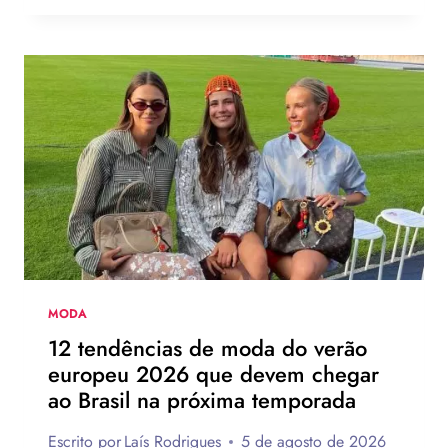
USARIA
O
NOVO
CHINELO
DE
SALTO
DA
HAVAIANAS?
MODA
12 tendências de moda do verão
europeu 2026 que devem chegar
ao Brasil na próxima temporada
Escrito por
Laís Rodrigues
5 de agosto de 2026