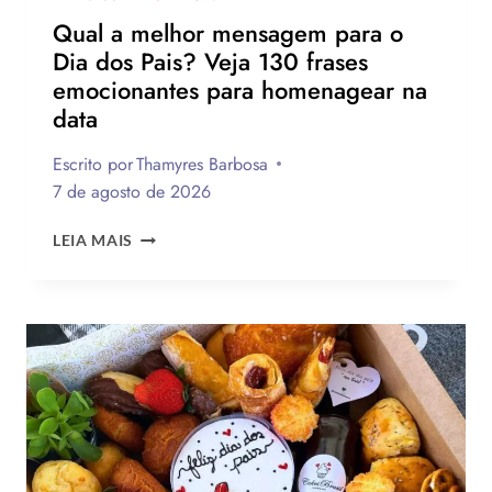
Qual a melhor mensagem para o
Dia dos Pais? Veja 130 frases
emocionantes para homenagear na
data
Escrito por
Thamyres Barbosa
7 de agosto de 2026
QUAL
LEIA MAIS
A
MELHOR
MENSAGEM
PARA
O
DIA
DOS
PAIS?
VEJA
130
FRASES