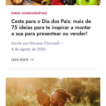
HOMENAGEAR
NA
DATA
DATAS COMEMORATIVAS
Cesta para o Dia dos Pais: mais de
75 ideias para te inspirar a montar
a sua para presentear ou vender!
Escrito por
Giovana Chiconelli
4 de agosto de 2026
CESTA
LEIA MAIS
PARA
O
DIA
DOS
PAIS:
MAIS
DE
75
IDEIAS