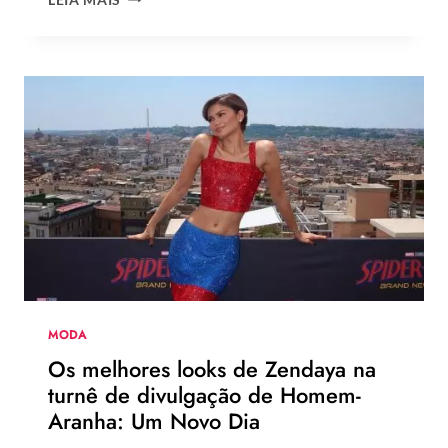
DO
BLACK
PINK
ESTRELA
NOVA
CAMPANHA
DA
LEVI’S
AO
LADO
DE
JOGADOR
DA
NBA
MODA
Os melhores looks de Zendaya na
turnê de divulgação de Homem-
Aranha: Um Novo Dia