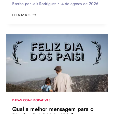
Escrito por
Laís Rodrigues
4 de agosto de 2026
OS
LEIA MAIS
MELHORES
LOOKS
DE
ZENDAYA
NA
TURNÊ
DE
DIVULGAÇÃO
DE
HOMEM-
ARANHA:
UM
NOVO
DIA
DATAS COMEMORATIVAS
Qual a melhor mensagem para o