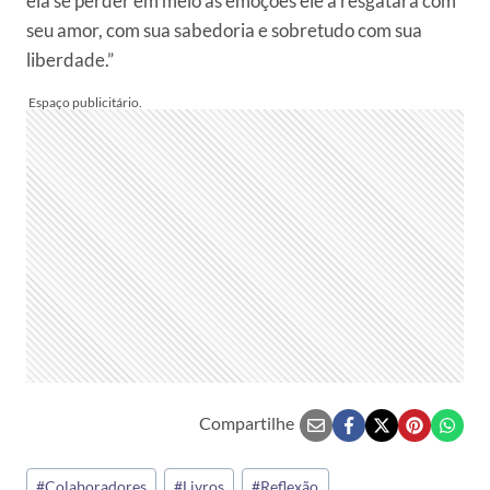
ela se perder em meio às emoções ele a resgatará com
seu amor, com sua sabedoria e sobretudo com sua
liberdade.”
Compartilhe
Tags
#
Colaboradores
#
Livros
#
Reflexão