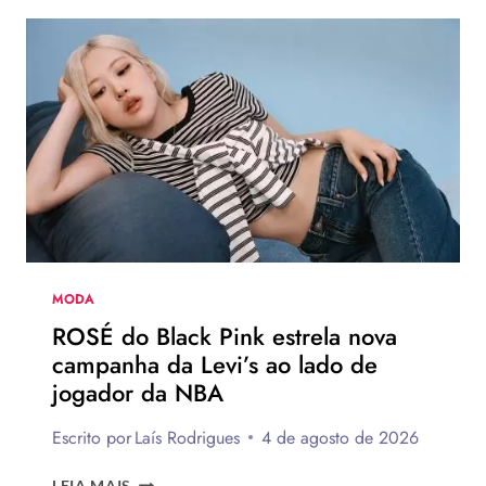
DO
VERÃO
EUROPEU
2026
QUE
DEVEM
CHEGAR
AO
BRASIL
NA
PRÓXIMA
TEMPORADA
MODA
ROSÉ do Black Pink estrela nova
campanha da Levi’s ao lado de
jogador da NBA
Escrito por
Laís Rodrigues
4 de agosto de 2026
ROSÉ
LEIA MAIS