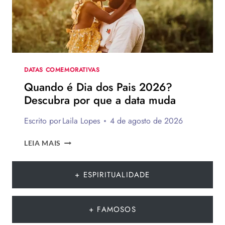
PARA
TE
INSPIRAR
A
MONTAR
A
SUA
DATAS COMEMORATIVAS
PARA
Quando é Dia dos Pais 2026?
PRESENTEAR
Descubra por que a data muda
OU
VENDER!
Escrito por
Laila Lopes
4 de agosto de 2026
QUANDO
LEIA MAIS
É
DIA
DOS
+ ESPIRITUALIDADE
PAIS
2026?
DESCUBRA
+ FAMOSOS
POR
QUE