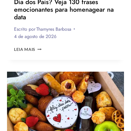
Dia dos Pais? Veja 130 frases
emocionantes para homenagear na
data
Escrito por
Thamyres Barbosa
4 de agosto de 2026
QUAL
LEIA MAIS
A
MELHOR
MENSAGEM
PARA
O
DIA
DOS
PAIS?
VEJA
130
FRASES
EMOCIONANTES
PARA