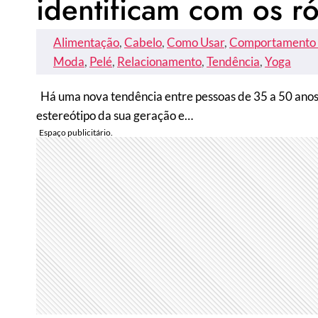
identificam com os r
Alimentação
, 
Cabelo
, 
Como Usar
, 
Comportamento 
Moda
, 
Pelé
, 
Relacionamento
, 
Tendência
, 
Yoga
Há uma nova tendência entre pessoas de 35 a 50 anos
estereótipo da sua geração e…