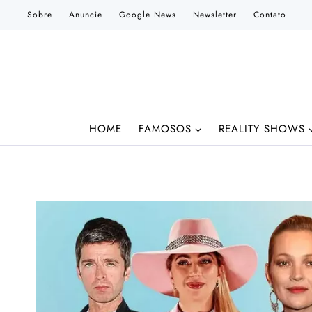
Pular
Sobre
Anuncie
Google News
Newsletter
Contato
para
o
Conteúdo
HOME
FAMOSOS
REALITY SHOWS