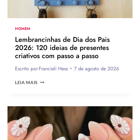
INSPIRAR
A
MONTAR
A
SUA
HOMEM
PARA
Lembrancinhas de Dia dos Pais
PRESENTEAR
2026: 120 ideias de presentes
OU
criativos com passo a passo
VENDER!
Escrito por
Francieli Hess
7 de agosto de 2026
LEMBRANCINHAS
LEIA MAIS
DE
DIA
DOS
PAIS
2026:
120
IDEIAS
DE
PRESENTES