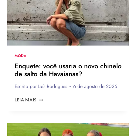
FAZER
MODA
Enquete: você usaria o novo chinelo
de salto da Havaianas?
Escrito por
Laís Rodrigues
6 de agosto de 2026
ENQUETE:
LEIA MAIS
VOCÊ
USARIA
O
NOVO
CHINELO