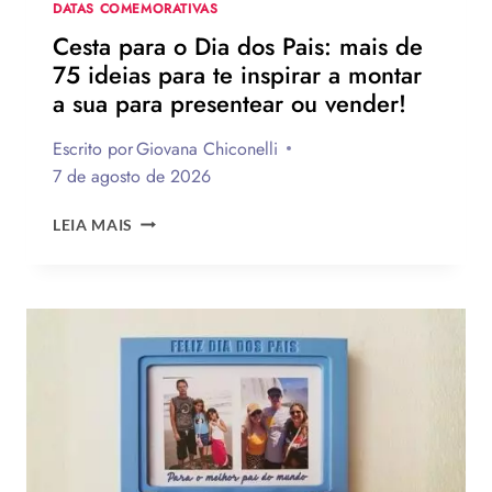
DATA
DATAS COMEMORATIVAS
Cesta para o Dia dos Pais: mais de
75 ideias para te inspirar a montar
a sua para presentear ou vender!
Escrito por
Giovana Chiconelli
7 de agosto de 2026
CESTA
LEIA MAIS
PARA
O
DIA
DOS
PAIS:
MAIS
DE
75
IDEIAS
PARA
TE