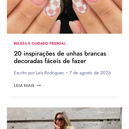
CRIATIVOS
COM
PASSO
A
PASSO
BELEZA E CUIDADO PESSOAL
20 inspirações de unhas brancas
decoradas fáceis de fazer
Escrito por
Laís Rodrigues
7 de agosto de 2026
20
LEIA MAIS
INSPIRAÇÕES
DE
UNHAS
BRANCAS
DECORADAS
FÁCEIS
DE