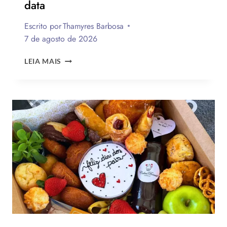
data
Escrito por
Thamyres Barbosa
7 de agosto de 2026
QUAL
LEIA MAIS
A
MELHOR
MENSAGEM
PARA
O
DIA
DOS
PAIS?
VEJA
130
FRASES
EMOCIONANTES
PARA
HOMENAGEAR
NA