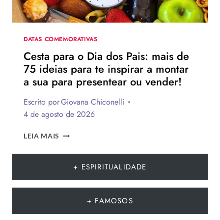
PARA
HOMENAGEAR
NA
DATA
DATAS COMEMORATIVAS
Cesta para o Dia dos Pais: mais de
75 ideias para te inspirar a montar
a sua para presentear ou vender!
Escrito por
Giovana Chiconelli
4 de agosto de 2026
CESTA
LEIA MAIS
PARA
O
DIA
+ ESPIRITUALIDADE
DOS
PAIS:
MAIS
+ FAMOSOS
DE
75