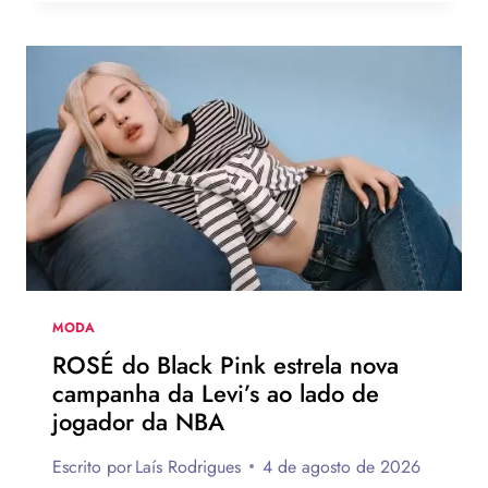
DE
MODA
DO
VERÃO
EUROPEU
2026
QUE
DEVEM
CHEGAR
AO
BRASIL
NA
PRÓXIMA
TEMPORADA
MODA
ROSÉ do Black Pink estrela nova
campanha da Levi’s ao lado de
jogador da NBA
Escrito por
Laís Rodrigues
4 de agosto de 2026