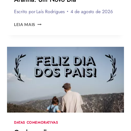
Escrito por
Laís Rodrigues
4 de agosto de 2026
OS
LEIA MAIS
MELHORES
LOOKS
DE
ZENDAYA
NA
TURNÊ
DE
DIVULGAÇÃO
DE
HOMEM-
ARANHA:
UM
NOVO
DIA
DATAS COMEMORATIVAS