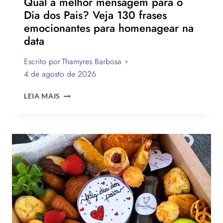
Qual a melhor mensagem para o
Dia dos Pais? Veja 130 frases
emocionantes para homenagear na
data
Escrito por
Thamyres Barbosa
4 de agosto de 2026
QUAL
LEIA MAIS
A
MELHOR
MENSAGEM
PARA
O
DIA
DOS
PAIS?
VEJA
130
FRASES
EMOCIONANTES