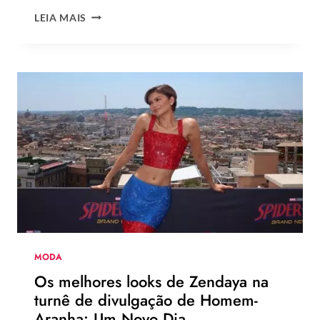
ROSÉ
LEIA MAIS
DO
BLACK
PINK
ESTRELA
NOVA
CAMPANHA
DA
LEVI’S
AO
LADO
DE
JOGADOR
DA
NBA
MODA
Os melhores looks de Zendaya na
turnê de divulgação de Homem-
Aranha: Um Novo Dia