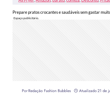
AirFryer
, 
Amazon
, 
barato
, 
comida
, 
Desconto
, 
Frita
Prepare pratos crocantes e saudáveis sem gastar muit
Por
Redação Fashion Bubbles
Atualizado
21 de j