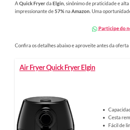
A
Quick Fryer
da
Elgin
, sinônimo de praticidade e al
impressionante de
57%
na
Amazon
. Uma oportunidade
Participe do 
Confira os detalhes abaixo e aproveite antes da oferta
Air Fryer Quick Fryer Elgin
Capacidade
Cesta rem
Fácil de l