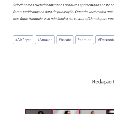
Selecionamos cuidadosamente os produtos apresentados neste art
foram verificados na data de publicação. Quando você realiza um
mas fique tranquilo, isso não implica em custos adicionais para voc
Tags
#
AirFryer
#
Amazon
#
barato
#
comida
#
Descont
do
Post:
Redação 