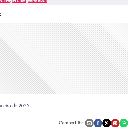
deira
, 
Oferta
, 
saudável
o
aneiro de 2025
Compartilhe