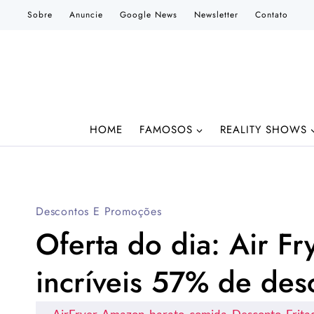
Pular
Sobre
Anuncie
Google News
Newsletter
Contato
para
o
Conteúdo
HOME
FAMOSOS
REALITY SHOWS
Descontos E Promoções
Oferta do dia: Air Fr
incríveis 57% de des