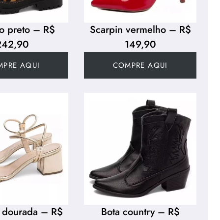
o preto – R$
Scarpin vermelho – R$
242,90
149,90
MPRE AQUI
COMPRE AQUI
a dourada – R$
Bota country – R$