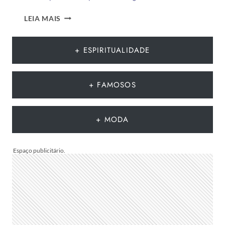
QUANDO
LEIA MAIS
É
DIA
DOS
+ ESPIRITUALIDADE
PAIS
2026?
DESCUBRA
+ FAMOSOS
POR
QUE
A
+ MODA
DATA
MUDA