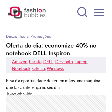
Pular
para
o
Conteúdo
Descontos E Promoções
Oferta do dia: economize 40% no
notebook DELL Inspiron
Amazon
, 
barato
, 
DELL
, 
Desconto
, 
Laptop
, 
Notebook
, 
Oferta
, 
Windows
Essa é a oportunidade de ter em mãos uma máquina
que faz a diferença no seu dia