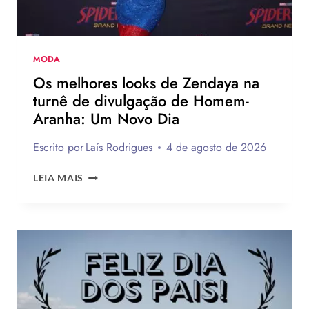
DA
NBA
MODA
Os melhores looks de Zendaya na
turnê de divulgação de Homem-
Aranha: Um Novo Dia
Escrito por
Laís Rodrigues
4 de agosto de 2026
OS
LEIA MAIS
MELHORES
LOOKS
DE
ZENDAYA
NA
TURNÊ
DE
DIVULGAÇÃO
DE