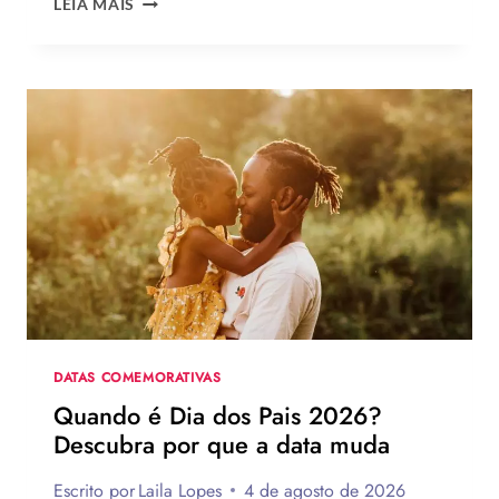
LEIA MAIS
PARA
O
DIA
DOS
PAIS:
MAIS
DE
75
IDEIAS
PARA
TE
INSPIRAR
A
MONTAR
A
SUA
DATAS COMEMORATIVAS
PARA
Quando é Dia dos Pais 2026?
PRESENTEAR
Descubra por que a data muda
OU
VENDER!
Escrito por
Laila Lopes
4 de agosto de 2026