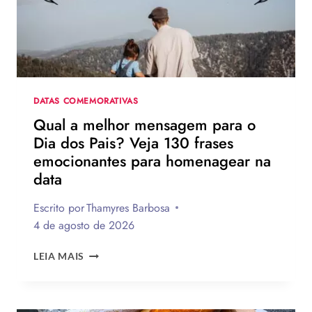
HOMEM-
ARANHA:
UM
NOVO
DIA
DATAS COMEMORATIVAS
Qual a melhor mensagem para o
Dia dos Pais? Veja 130 frases
emocionantes para homenagear na
data
Escrito por
Thamyres Barbosa
4 de agosto de 2026
QUAL
LEIA MAIS
A
MELHOR
MENSAGEM
PARA