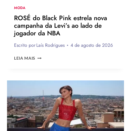
TEMPORADA
MODA
ROSÉ do Black Pink estrela nova
campanha da Levi’s ao lado de
jogador da NBA
Escrito por
Laís Rodrigues
4 de agosto de 2026
ROSÉ
LEIA MAIS
DO
BLACK
PINK
ESTRELA
NOVA
CAMPANHA
DA
LEVI’S
AO
LADO
DE
JOGADOR