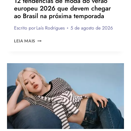
12 tendências de moda do verão
europeu 2026 que devem chegar
ao Brasil na próxima temporada
Escrito por
Laís Rodrigues
5 de agosto de 2026
12
LEIA MAIS
TENDÊNCIAS
DE
MODA
DO
VERÃO
EUROPEU
2026
QUE
DEVEM
CHEGAR
AO
BRASIL
NA
PRÓXIMA