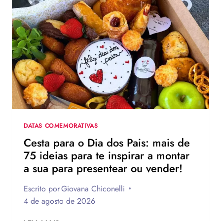
O
DIA
DOS
PAIS?
VEJA
130
FRASES
EMOCIONANTES
PARA
HOMENAGEAR
NA
DATA
DATAS COMEMORATIVAS
Cesta para o Dia dos Pais: mais de
75 ideias para te inspirar a montar
a sua para presentear ou vender!
Escrito por
Giovana Chiconelli
4 de agosto de 2026
CESTA