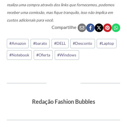
realiza uma compra através dos links que fornecemos, podemos
receber uma comissão, mas fique tranquilo, isso não implica em
custos adicionais para você.
Compartilhe
Tags
#
Amazon
#
barato
#
DELL
#
Desconto
#
Laptop
do
#
Notebook
#
Oferta
#
Windows
Post:
Redação Fashion Bubbles