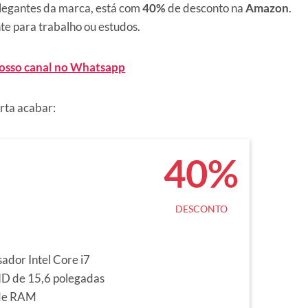
elegantes da marca, está com
40%
de desconto na
Amazon
.
te para trabalho ou estudos.
nosso canal no Whatsapp
erta acabar:
40%
DESCONTO
ador Intel Core i7
HD de 15,6 polegadas
de RAM