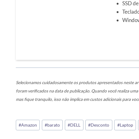
SSD de
Teclad
Windo
Selecionamos cuidadosamente os produtos apresentados neste art
foram verificados na data de publicação. Quando você realiza um
mas fique tranquilo, isso não implica em custos adicionais para voc
Tags
#
Amazon
#
barato
#
DELL
#
Desconto
#
Laptop
do
Post: