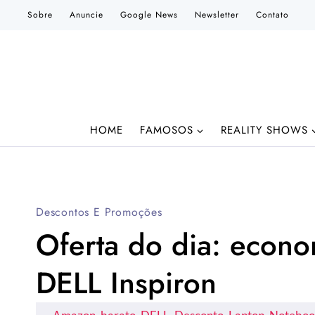
Pular
Sobre
Anuncie
Google News
Newsletter
Contato
para
o
Conteúdo
HOME
FAMOSOS
REALITY SHOWS
Descontos E Promoções
Oferta do dia: econ
DELL Inspiron