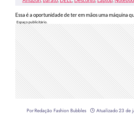
Amazon
, 
barato
, 
DELL
, 
Desconto
, 
Laptop
, 
Noteboo
Essa é a oportunidade de ter em mãos uma máquina que
Por
Redação Fashion Bubbles
Atualizado
23 de 