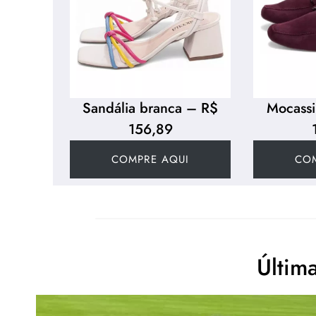
Sandália branca – R$
Mocass
156,89
COMPRE AQUI
CO
Última