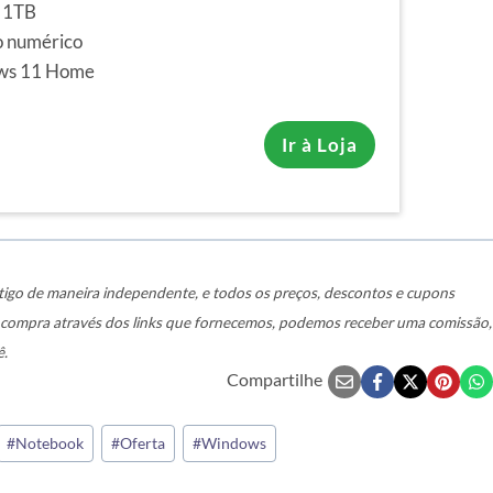
 1TB
o numérico
ws 11 Home
Ir à Loja
igo de maneira independente, e todos os preços, descontos e cupons
a compra através dos links que fornecemos, podemos receber uma comissão,
ê.
Compartilhe
#
Notebook
#
Oferta
#
Windows