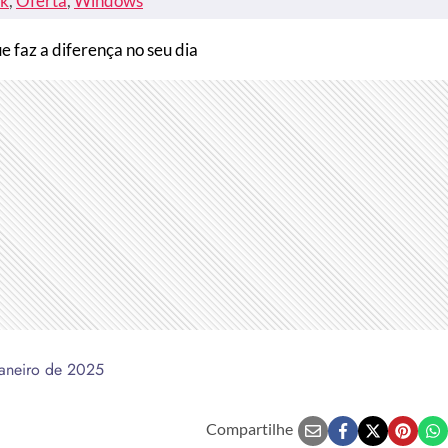
k
, 
Oferta
, 
Windows
 faz a diferença no seu dia
janeiro de 2025
Compartilhe