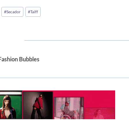
#
Secador
#
Taiff
Fashion Bubbles