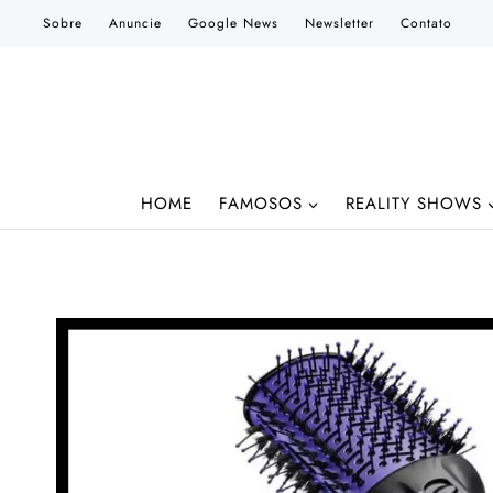
Pular
Sobre
Anuncie
Google News
Newsletter
Contato
para
o
Conteúdo
HOME
FAMOSOS
REALITY SHOWS