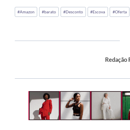
Tags
#
Amazon
#
barato
#
Desconto
#
Escova
#
Oferta
do
Post:
Redação 