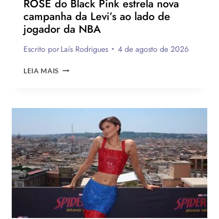
ROSÉ do Black Pink estrela nova
campanha da Levi’s ao lado de
jogador da NBA
Escrito por
Laís Rodrigues
4 de agosto de 2026
ROSÉ
LEIA MAIS
DO
BLACK
PINK
ESTRELA
NOVA
CAMPANHA
DA
LEVI’S
AO
LADO
DE
JOGADOR
DA
NBA