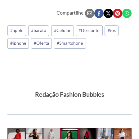
Compartilhe
Tags
#
apple
#
barato
#
Celular
#
Desconto
#
ios
do
#
iphone
#
Oferta
#
Smartphone
Post:
Redação Fashion Bubbles