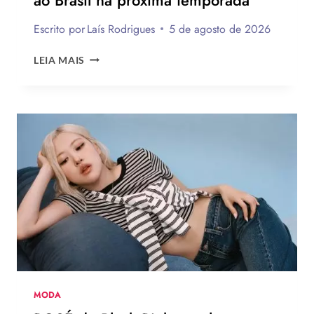
Escrito por
Laís Rodrigues
5 de agosto de 2026
12
LEIA MAIS
TENDÊNCIAS
DE
MODA
DO
VERÃO
EUROPEU
2026
QUE
DEVEM
CHEGAR
AO
BRASIL
NA
PRÓXIMA
TEMPORADA
MODA