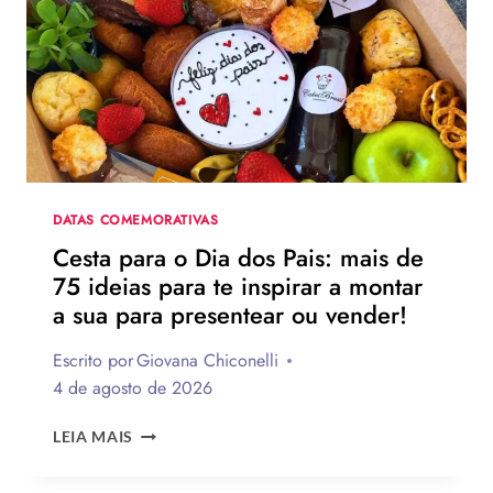
DOS
PAIS?
VEJA
130
FRASES
EMOCIONANTES
PARA
HOMENAGEAR
NA
DATA
DATAS COMEMORATIVAS
Cesta para o Dia dos Pais: mais de
75 ideias para te inspirar a montar
a sua para presentear ou vender!
Escrito por
Giovana Chiconelli
4 de agosto de 2026
CESTA
LEIA MAIS
PARA
O