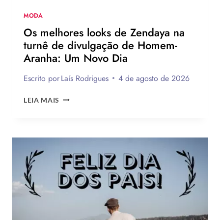
MODA
Os melhores looks de Zendaya na
turnê de divulgação de Homem-
Aranha: Um Novo Dia
Escrito por
Laís Rodrigues
4 de agosto de 2026
OS
LEIA MAIS
MELHORES
LOOKS
DE
ZENDAYA
NA
TURNÊ
DE
DIVULGAÇÃO
DE
HOMEM-
ARANHA: