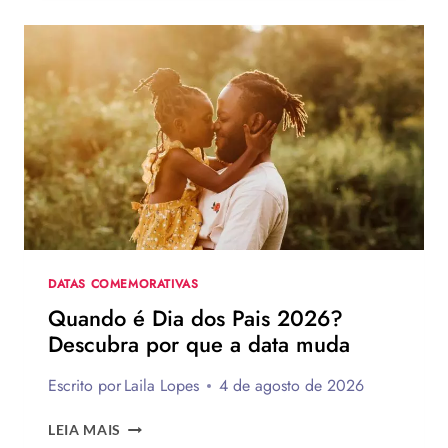
DIA
DOS
PAIS:
MAIS
DE
75
IDEIAS
PARA
TE
INSPIRAR
A
MONTAR
A
SUA
DATAS COMEMORATIVAS
PARA
Quando é Dia dos Pais 2026?
PRESENTEAR
Descubra por que a data muda
OU
VENDER!
Escrito por
Laila Lopes
4 de agosto de 2026
QUANDO
LEIA MAIS
É