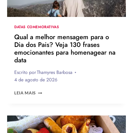
UM
NOVO
DIA
DATAS COMEMORATIVAS
Qual a melhor mensagem para o
Dia dos Pais? Veja 130 frases
emocionantes para homenagear na
data
Escrito por
Thamyres Barbosa
4 de agosto de 2026
QUAL
LEIA MAIS
A
MELHOR
MENSAGEM
PARA
O
DIA