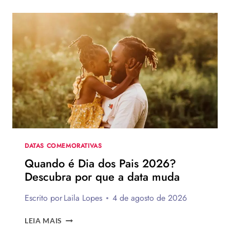
DIA
DOS
PAIS:
MAIS
DE
75
IDEIAS
PARA
TE
INSPIRAR
A
MONTAR
A
SUA
DATAS COMEMORATIVAS
PARA
Quando é Dia dos Pais 2026?
PRESENTEAR
Descubra por que a data muda
OU
VENDER!
Escrito por
Laila Lopes
4 de agosto de 2026
QUANDO
LEIA MAIS
É