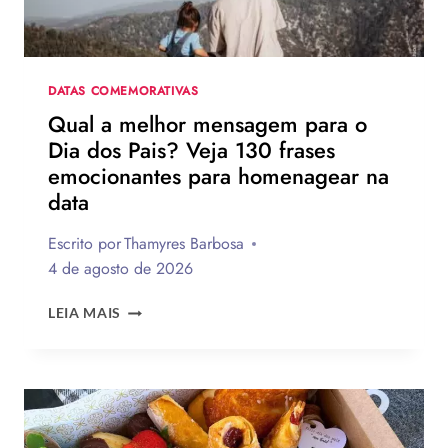
UM
NOVO
DIA
DATAS COMEMORATIVAS
Qual a melhor mensagem para o
Dia dos Pais? Veja 130 frases
emocionantes para homenagear na
data
Escrito por
Thamyres Barbosa
4 de agosto de 2026
QUAL
LEIA MAIS
A
MELHOR
MENSAGEM
PARA
O
DIA