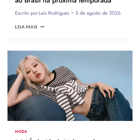
Escrito por
Laís Rodrigues
5 de agosto de 2026
12
LEIA MAIS
TENDÊNCIAS
DE
MODA
DO
VERÃO
EUROPEU
2026
QUE
DEVEM
CHEGAR
AO
BRASIL
NA
PRÓXIMA
TEMPORADA
MODA