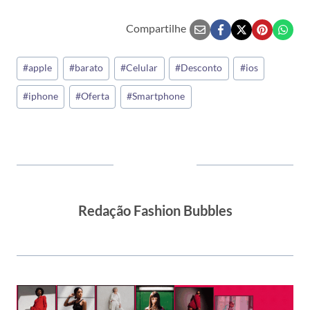
Compartilhe
Tags
#
apple
#
barato
#
Celular
#
Desconto
#
ios
do
#
iphone
#
Oferta
#
Smartphone
Post:
Redação Fashion Bubbles