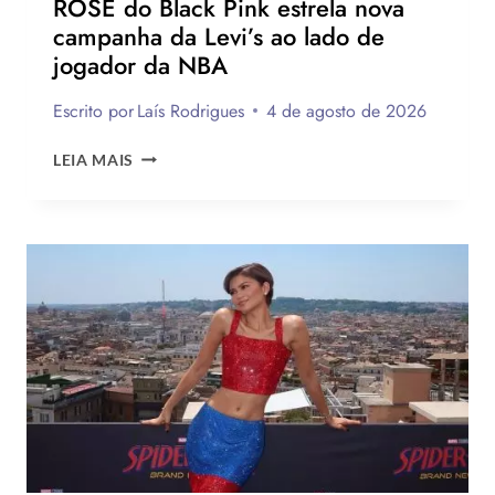
ROSÉ do Black Pink estrela nova
campanha da Levi’s ao lado de
jogador da NBA
Escrito por
Laís Rodrigues
4 de agosto de 2026
ROSÉ
LEIA MAIS
DO
BLACK
PINK
ESTRELA
NOVA
CAMPANHA
DA
LEVI’S
AO
LADO
DE
JOGADOR
DA
NBA