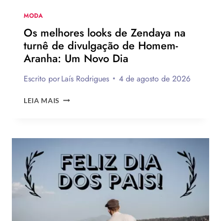
MODA
Os melhores looks de Zendaya na
turnê de divulgação de Homem-
Aranha: Um Novo Dia
Escrito por
Laís Rodrigues
4 de agosto de 2026
OS
LEIA MAIS
MELHORES
LOOKS
DE
ZENDAYA
NA
TURNÊ
DE
DIVULGAÇÃO
DE
HOMEM-
ARANHA: