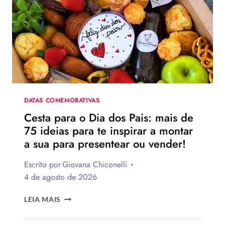
DOS
PAIS?
VEJA
130
FRASES
EMOCIONANTES
PARA
HOMENAGEAR
NA
DATA
DATAS COMEMORATIVAS
Cesta para o Dia dos Pais: mais de
75 ideias para te inspirar a montar
a sua para presentear ou vender!
Escrito por
Giovana Chiconelli
4 de agosto de 2026
CESTA
LEIA MAIS
PARA
O