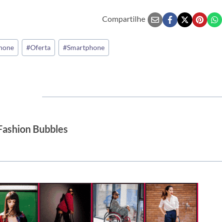
Compartilhe
hone
#
Oferta
#
Smartphone
Fashion Bubbles