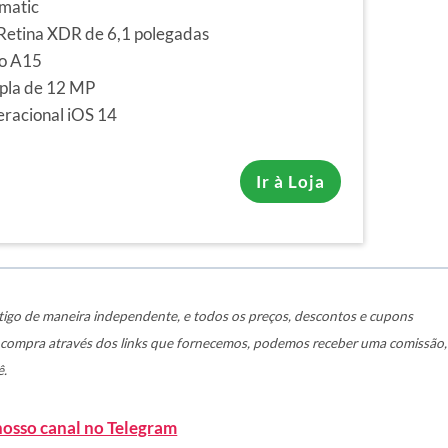
matic
 Retina XDR de 6,1 polegadas
co A15
pla de 12 MP
eracional iOS 14
Ir à Loja
igo de maneira independente, e todos os preços, descontos e cupons
a compra através dos links que fornecemos, podemos receber uma comissão,
ê.
nosso canal no Telegram