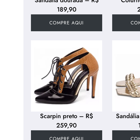
Sandália dourada – R$
Coturn
189,90
COMPRE AQUI
CO
Scarpin preto – R$
Sandáli
259,90
COMPRE AQUI
CO