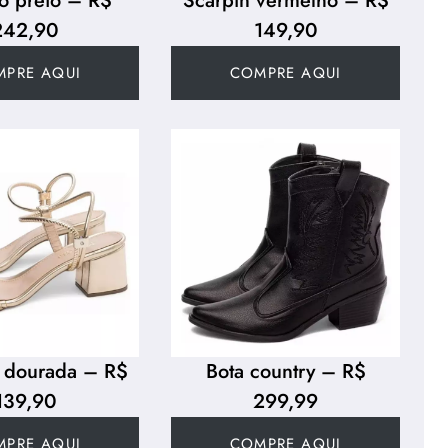
o preto – R$
Scarpin vermelho – R$
242,90
149,90
MPRE AQUI
COMPRE AQUI
a dourada – R$
Bota country – R$
139,90
299,99
MPRE AQUI
COMPRE AQUI