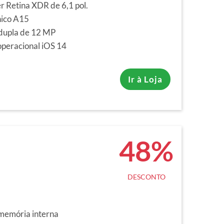
r Retina XDR de 6,1 pol.
nico A15
dupla de 12 MP
operacional iOS 14
Ir à Loja
48%
DESCONTO
memória interna