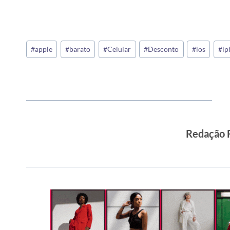
Tags
#
apple
#
barato
#
Celular
#
Desconto
#
ios
#
ip
do
Post:
Redação 