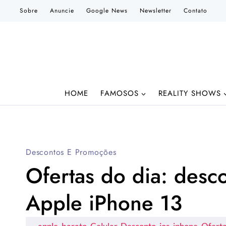
Pular
Sobre
Anuncie
Google News
Newsletter
Contato
para
o
Conteúdo
HOME
FAMOSOS
REALITY SHOWS
Descontos E Promoções
Ofertas do dia: desc
Apple iPhone 13