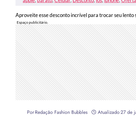
apple
, 
barato
, 
Celular
, 
Desconto
, 
ios
, 
iphone
, 
Ofert
Aproveite esse desconto incrível para trocar seu lent
Por
Redação Fashion Bubbles
Atualizado
27 de 