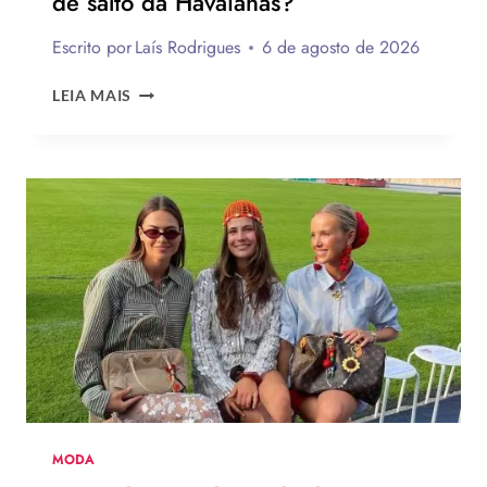
de salto da Havaianas?
Escrito por
Laís Rodrigues
6 de agosto de 2026
ENQUETE:
LEIA MAIS
VOCÊ
USARIA
O
NOVO
CHINELO
DE
SALTO
DA
HAVAIANAS?
MODA