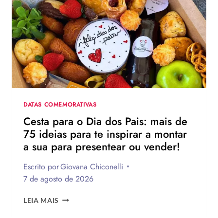
DOS
PAIS?
VEJA
130
FRASES
EMOCIONANTES
PARA
HOMENAGEAR
NA
DATA
DATAS COMEMORATIVAS
Cesta para o Dia dos Pais: mais de
75 ideias para te inspirar a montar
a sua para presentear ou vender!
Escrito por
Giovana Chiconelli
7 de agosto de 2026
CESTA
LEIA MAIS
PARA
O