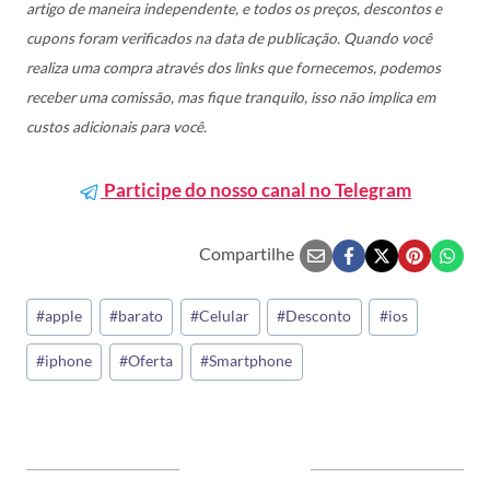
artigo de maneira independente, e todos os preços, descontos e
cupons foram verificados na data de publicação. Quando você
realiza uma compra através dos links que fornecemos, podemos
receber uma comissão, mas fique tranquilo, isso não implica em
custos adicionais para você.
Participe do nosso canal no Telegram
Compartilhe
Tags
#
apple
#
barato
#
Celular
#
Desconto
#
ios
do
#
iphone
#
Oferta
#
Smartphone
Post: