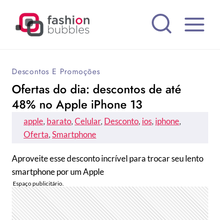
Pular
para
o
Conteúdo
Descontos E Promoções
Ofertas do dia: descontos de até
48% no Apple iPhone 13
apple
, 
barato
, 
Celular
, 
Desconto
, 
ios
, 
iphone
, 
Oferta
, 
Smartphone
Aproveite esse desconto incrível para trocar seu lento
smartphone por um Apple