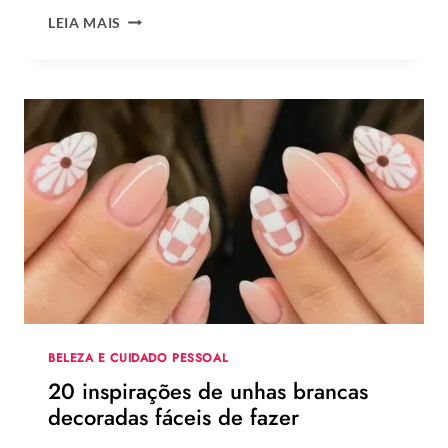
LEMBRANCINHAS
LEIA MAIS
DE
DIA
DOS
PAIS
2026:
120
IDEIAS
DE
PRESENTES
CRIATIVOS
COM
PASSO
A
PASSO
BELEZA E CUIDADO PESSOAL
20 inspirações de unhas brancas
decoradas fáceis de fazer