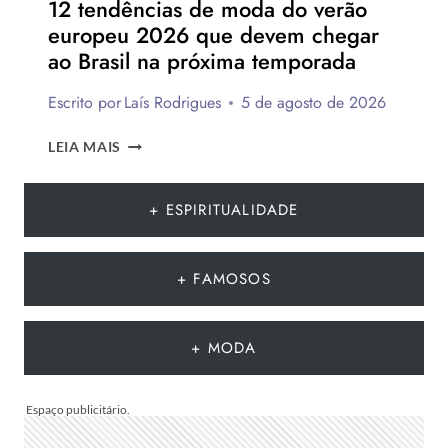
12 tendências de moda do verão
europeu 2026 que devem chegar
ao Brasil na próxima temporada
Escrito por
Laís Rodrigues
5 de agosto de 2026
12
LEIA MAIS
TENDÊNCIAS
DE
MODA
+ ESPIRITUALIDADE
DO
VERÃO
EUROPEU
+ FAMOSOS
2026
QUE
DEVEM
+ MODA
CHEGAR
AO
BRASIL
NA
PRÓXIMA