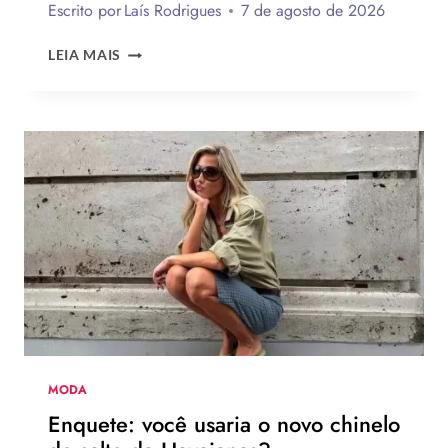
Escrito por
Laís Rodrigues
7 de agosto de 2026
20
LEIA MAIS
INSPIRAÇÕES
DE
UNHAS
BRANCAS
DECORADAS
FÁCEIS
DE
FAZER
MODA
Enquete: você usaria o novo chinelo