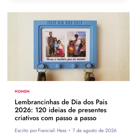
DIA
DOS
PAIS:
MAIS
DE
75
IDEIAS
PARA
TE
INSPIRAR
A
MONTAR
A
SUA
HOMEM
PARA
Lembrancinhas de Dia dos Pais
PRESENTEAR
2026: 120 ideias de presentes
OU
criativos com passo a passo
VENDER!
Escrito por
Francieli Hess
7 de agosto de 2026