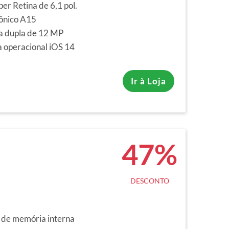
per Retina de 6,1 pol.
iônico A15
 dupla de 12 MP
 operacional iOS 14
Ir à Loja
47%
DESCONTO
de memória interna