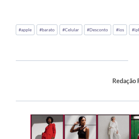
Tags
#
apple
#
barato
#
Celular
#
Desconto
#
ios
#
ip
do
Post:
Redação 