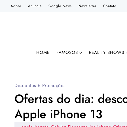
Pular
Sobre
Anuncie
Google News
Newsletter
Contato
para
o
Conteúdo
HOME
FAMOSOS
REALITY SHOWS
Descontos E Promoções
Ofertas do dia: desc
Apple iPhone 13