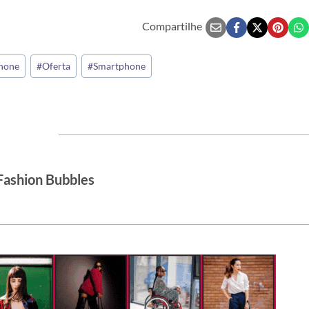
Compartilhe
hone
#
Oferta
#
Smartphone
Fashion Bubbles