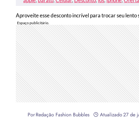
apple
, 
barato
, 
Celular
, 
Desconto
, 
ios
, 
iphone
, 
Ofert
Aproveite esse desconto incrível para trocar seu lent
Por
Redação Fashion Bubbles
Atualizado
27 de 