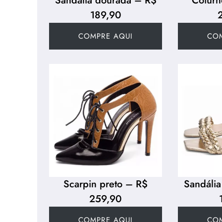
Sandália dourada – R$
Coturn
189,90
COMPRE AQUI
CO
Scarpin preto – R$
Sandáli
259,90
COMPRE AQUI
CO