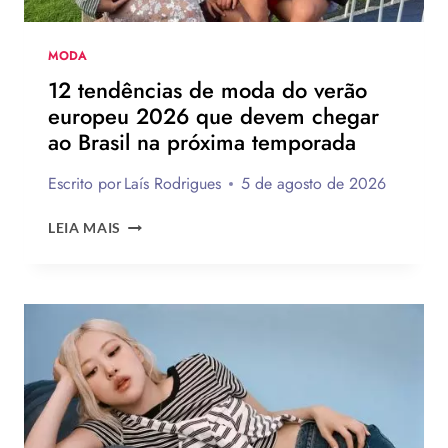
MODA
12 tendências de moda do verão
europeu 2026 que devem chegar
ao Brasil na próxima temporada
Escrito por
Laís Rodrigues
5 de agosto de 2026
12
LEIA MAIS
TENDÊNCIAS
DE
MODA
DO
VERÃO
EUROPEU
2026
QUE
DEVEM
CHEGAR