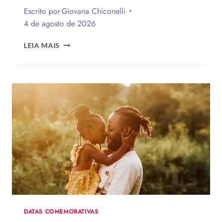
Escrito por
Giovana Chiconelli
4 de agosto de 2026
CESTA
LEIA MAIS
PARA
O
DIA
DOS
PAIS:
MAIS
DE
75
IDEIAS
PARA
TE
INSPIRAR
A
MONTAR
A
SUA
DATAS COMEMORATIVAS
PARA