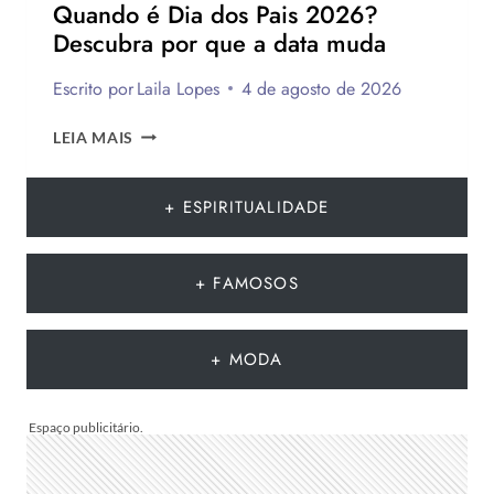
Quando é Dia dos Pais 2026?
PRESENTEAR
Descubra por que a data muda
OU
VENDER!
Escrito por
Laila Lopes
4 de agosto de 2026
QUANDO
LEIA MAIS
É
DIA
DOS
+ ESPIRITUALIDADE
PAIS
2026?
DESCUBRA
+ FAMOSOS
POR
QUE
A
+ MODA
DATA
MUDA