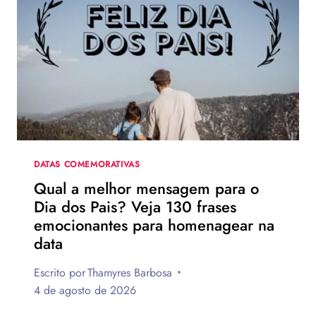
TURNÊ
DE
DIVULGAÇÃO
DE
HOMEM-
ARANHA:
UM
NOVO
DIA
DATAS COMEMORATIVAS
Qual a melhor mensagem para o
Dia dos Pais? Veja 130 frases
emocionantes para homenagear na
data
Escrito por
Thamyres Barbosa
4 de agosto de 2026