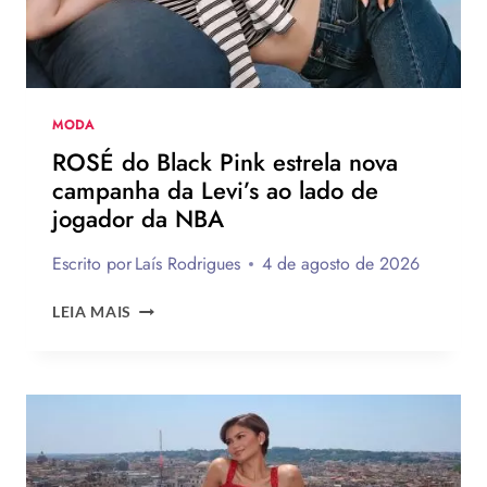
AO
BRASIL
NA
PRÓXIMA
TEMPORADA
MODA
ROSÉ do Black Pink estrela nova
campanha da Levi’s ao lado de
jogador da NBA
Escrito por
Laís Rodrigues
4 de agosto de 2026
ROSÉ
LEIA MAIS
DO
BLACK
PINK
ESTRELA
NOVA
CAMPANHA
DA