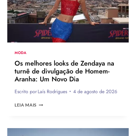
LEVI’S
AO
LADO
DE
JOGADOR
DA
NBA
MODA
Os melhores looks de Zendaya na
turnê de divulgação de Homem-
Aranha: Um Novo Dia
Escrito por
Laís Rodrigues
4 de agosto de 2026
OS
LEIA MAIS
MELHORES
LOOKS
DE
ZENDAYA
NA