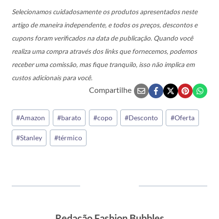
Selecionamos cuidadosamente os produtos apresentados neste
artigo de maneira independente, e todos os preços, descontos e
cupons foram verificados na data de publicação. Quando você
realiza uma compra através dos links que fornecemos, podemos
receber uma comissão, mas fique tranquilo, isso não implica em
custos adicionais para você.
Compartilhe
Tags
#
Amazon
#
barato
#
copo
#
Desconto
#
Oferta
do
#
Stanley
#
térmico
Post:
Redação Fashion Bubbles