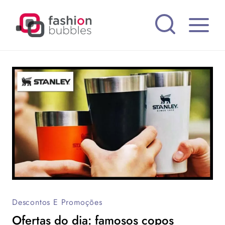
Pular
para
o
Conteúdo
Descontos E Promoções
Ofertas do dia: famosos copos