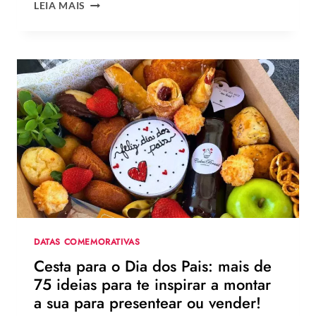
QUAL
LEIA MAIS
A
MELHOR
MENSAGEM
PARA
O
DIA
DOS
PAIS?
VEJA
130
FRASES
EMOCIONANTES
PARA
HOMENAGEAR
NA
DATA
DATAS COMEMORATIVAS
Cesta para o Dia dos Pais: mais de
75 ideias para te inspirar a montar
a sua para presentear ou vender!