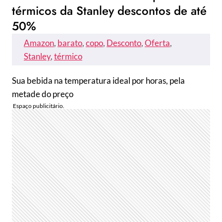
térmicos da Stanley descontos de até
50%
Amazon
, 
barato
, 
copo
, 
Desconto
, 
Oferta
, 
Stanley
, 
térmico
Sua bebida na temperatura ideal por horas, pela
metade do preço