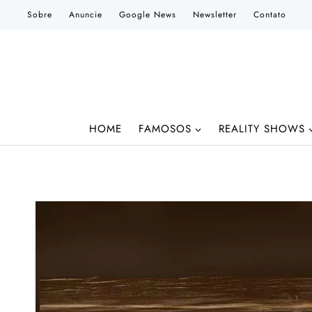
Pular
Sobre
Anuncie
Google News
Newsletter
Contato
para
o
Conteúdo
HOME
FAMOSOS
REALITY SHOWS