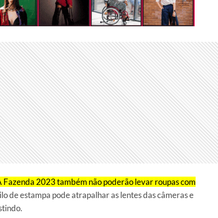
 A Fazenda 2023 também não poderão levar roupas com
stilo de estampa pode atrapalhar as lentes das câmeras e
stindo.