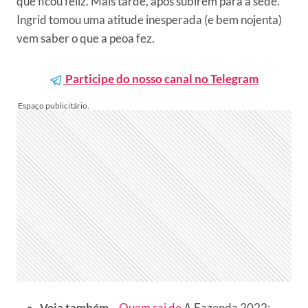
que ficou feliz. Mais tarde, após subirem para a sede.
Ingrid tomou uma atitude inesperada (e bem nojenta)
vem saber o que a peoa fez.
Participe do nosso canal no Telegram
Veja também
–
Quem sai de
A Fazenda 2022: