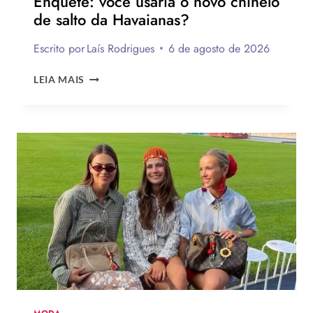
Enquete: você usaria o novo chinelo
de salto da Havaianas?
Escrito por
Laís Rodrigues
6 de agosto de 2026
ENQUETE:
LEIA MAIS
VOCÊ
USARIA
O
NOVO
CHINELO
DE
SALTO
DA
HAVAIANAS?