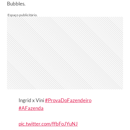
Bubbles.
Ingrid x Vini
#ProvaDoFazendeiro
#AFazenda
pic.twitter.com/ffbFoJYuNJ