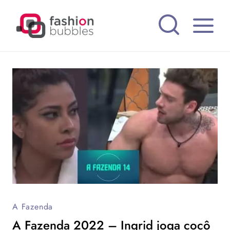
Pular
para
o
Conteúdo
A Fazenda
A Fazenda 2022 – Ingrid joga cocô