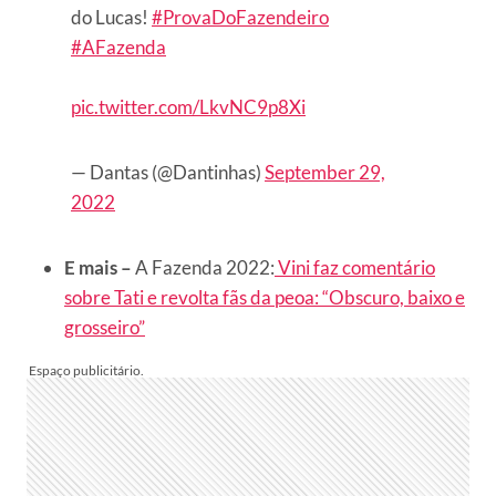
do Lucas!
#ProvaDoFazendeiro
#AFazenda
pic.twitter.com/LkvNC9p8Xi
— Dantas (@Dantinhas)
September 29,
2022
E mais –
A Fazenda 2022:
Vini faz comentário
sobre Tati e revolta fãs da peoa: “Obscuro, baixo e
grosseiro”