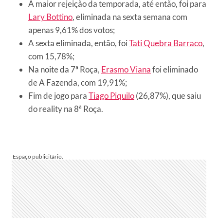
A maior rejeição da temporada, até então, foi para
Lary Bottino
, eliminada na sexta semana com
apenas 9,61% dos votos;
A sexta eliminada, então, foi
Tati Quebra Barraco
,
com 15,78%;
Na noite da 7ª Roça,
Erasmo Viana
foi eliminado
de A Fazenda, com 19,91%;
Fim de jogo para
Tiago Piquilo
(26,87%), que saiu
do reality na 8ª Roça.