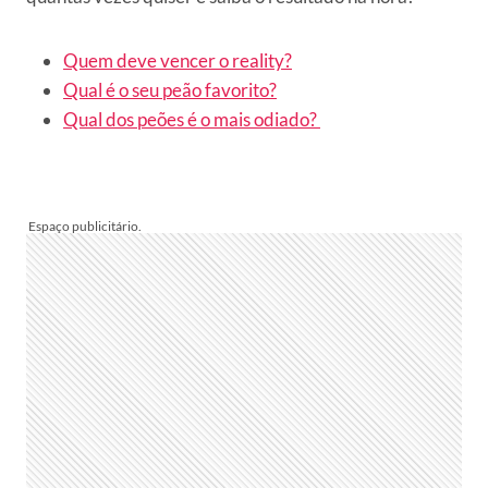
Quem deve vencer o reality?
Qual é o seu peão favorito?
Qual dos peões é o mais odiado?