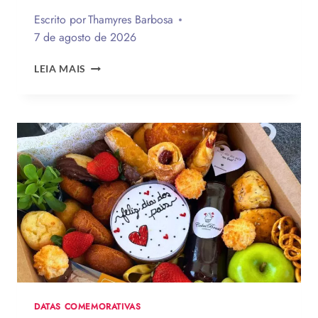
Escrito por
Thamyres Barbosa
7 de agosto de 2026
QUAL
LEIA MAIS
A
MELHOR
MENSAGEM
PARA
O
DIA
DOS
PAIS?
VEJA
130
FRASES
EMOCIONANTES
PARA
HOMENAGEAR
NA
DATA
DATAS COMEMORATIVAS