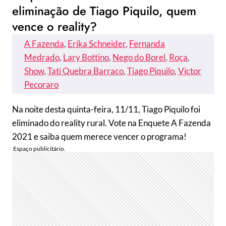
eliminação de Tiago Piquilo, quem
vence o reality?
A Fazenda
, 
Erika Schneider
, 
Fernanda
Medrado
, 
Lary Bottino
, 
Nego do Borel
, 
Roça
, 
Show
, 
Tati Quebra Barraco
, 
Tiago Piquilo
, 
Victor
Pecoraro
Na noite desta quinta-feira, 11/11, Tiago Piquilo foi
eliminado do reality rural. Vote na Enquete A Fazenda
2021 e saiba quem merece vencer o programa!