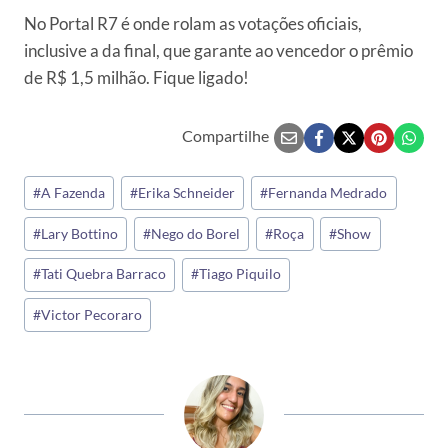
No Portal R7 é onde rolam as votações oficiais,
inclusive a da final, que garante ao vencedor o prêmio
de R$ 1,5 milhão. Fique ligado!
Compartilhe
Tags
#
A Fazenda
#
Erika Schneider
#
Fernanda Medrado
do
#
Lary Bottino
#
Nego do Borel
#
Roça
#
Show
Post:
#
Tati Quebra Barraco
#
Tiago Piquilo
#
Victor Pecoraro