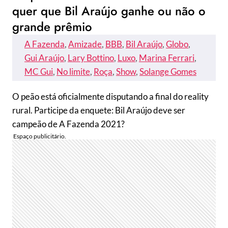
quer que Bil Araújo ganhe ou não o
grande prêmio
A Fazenda
, 
Amizade
, 
BBB
, 
Bil Araújo
, 
Globo
, 
Gui Araújo
, 
Lary Bottino
, 
Luxo
, 
Marina Ferrari
, 
MC Gui
, 
No limite
, 
Roça
, 
Show
, 
Solange Gomes
O peão está oficialmente disputando a final do reality
rural. Participe da enquete: Bil Araújo deve ser
campeão de A Fazenda 2021?