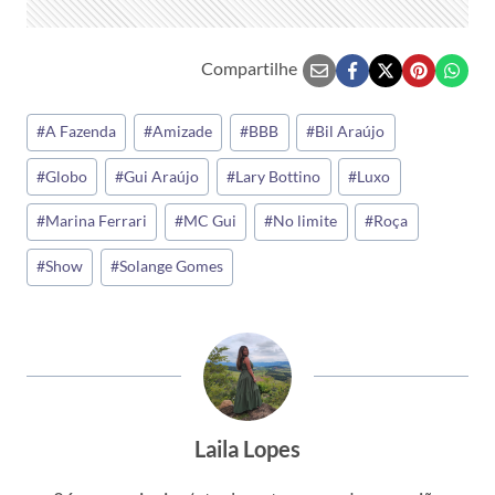
Compartilhe
Tags
#
A Fazenda
#
Amizade
#
BBB
#
Bil Araújo
do
#
Globo
#
Gui Araújo
#
Lary Bottino
#
Luxo
Post:
#
Marina Ferrari
#
MC Gui
#
No limite
#
Roça
#
Show
#
Solange Gomes
Laila Lopes