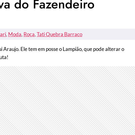
va do Fazendeiro
ari
, 
Moda
, 
Roça
, 
Tati Quebra Barraco
Araujo. Ele tem em posse o Lampião, que pode alterar o
uta!