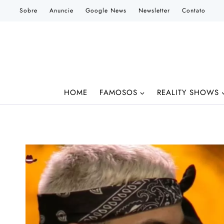
Pular
Sobre
Anuncie
Google News
Newsletter
Contato
para
o
Conteúdo
HOME
FAMOSOS
REALITY SHOWS