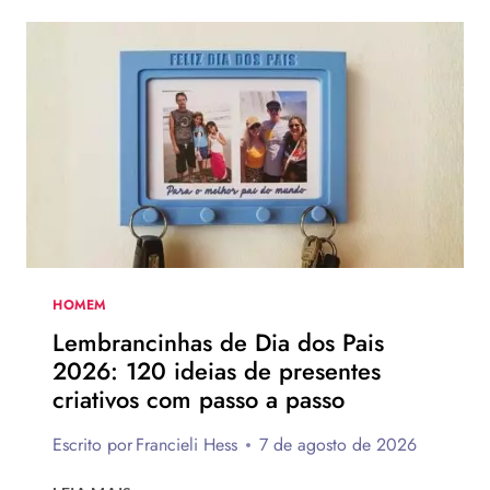
DIA
DOS
PAIS:
MAIS
DE
75
IDEIAS
PARA
TE
INSPIRAR
A
MONTAR
A
SUA
HOMEM
PARA
Lembrancinhas de Dia dos Pais
PRESENTEAR
2026: 120 ideias de presentes
OU
criativos com passo a passo
VENDER!
Escrito por
Francieli Hess
7 de agosto de 2026
LEMBRANCINHAS