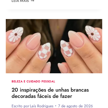
LEIA MAIS
DE
DIA
DOS
PAIS
2026:
120
IDEIAS
DE
PRESENTES
CRIATIVOS
COM
PASSO
A
PASSO
BELEZA E CUIDADO PESSOAL
20 inspirações de unhas brancas
decoradas fáceis de fazer
Escrito por
Laís Rodrigues
7 de agosto de 2026