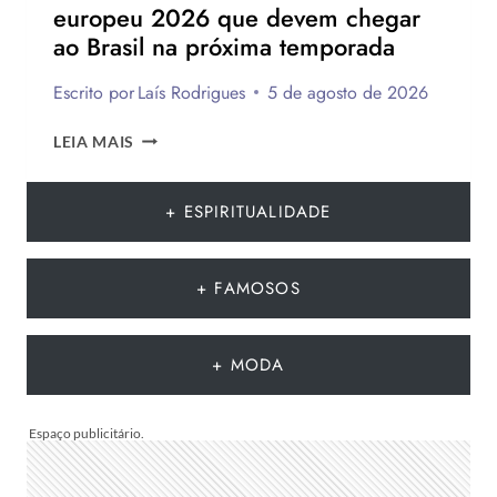
europeu 2026 que devem chegar
ao Brasil na próxima temporada
Escrito por
Laís Rodrigues
5 de agosto de 2026
12
LEIA MAIS
TENDÊNCIAS
DE
MODA
+ ESPIRITUALIDADE
DO
VERÃO
EUROPEU
+ FAMOSOS
2026
QUE
DEVEM
+ MODA
CHEGAR
AO
BRASIL
NA
PRÓXIMA
TEMPORADA