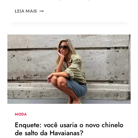
20
LEIA MAIS
INSPIRAÇÕES
DE
UNHAS
BRANCAS
DECORADAS
FÁCEIS
DE
FAZER
MODA
Enquete: você usaria o novo chinelo
de salto da Havaianas?