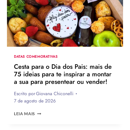
DOS
PAIS?
VEJA
130
FRASES
EMOCIONANTES
PARA
HOMENAGEAR
NA
DATA
DATAS COMEMORATIVAS
Cesta para o Dia dos Pais: mais de
75 ideias para te inspirar a montar
a sua para presentear ou vender!
Escrito por
Giovana Chiconelli
7 de agosto de 2026
CESTA
LEIA MAIS
PARA
O