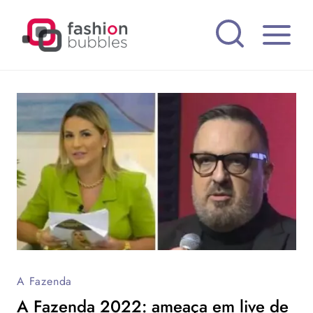
Pular
para
o
Conteúdo
A Fazenda
A Fazenda 2022: ameaça em live de