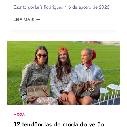
Escrito por
Laís Rodrigues
6 de agosto de 2026
ENQUETE:
LEIA MAIS
VOCÊ
USARIA
O
NOVO
CHINELO
DE
SALTO
DA
HAVAIANAS?
MODA
12 tendências de moda do verão