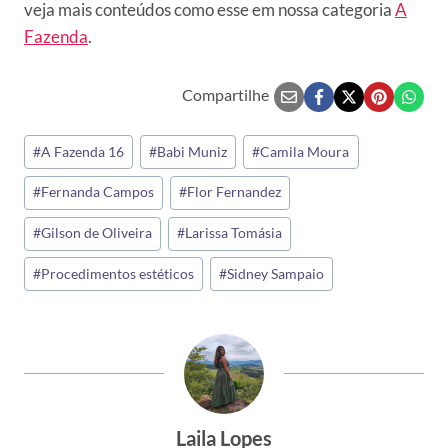
veja mais conteúdos como esse em nossa categoria
A
Fazenda
.
Compartilhe
Tags
#
A Fazenda 16
#
Babi Muniz
#
Camila Moura
do
#
Fernanda Campos
#
Flor Fernandez
Post:
#
Gilson de Oliveira
#
Larissa Tomásia
#
Procedimentos estéticos
#
Sidney Sampaio
Laila Lopes