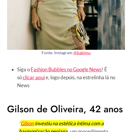
Fonte: Instagram
@babimu
Siga o
Fashion Bubbles no Google News
! É
só
clicar aqui
e, logo depois, na estrelinha lá no
News
Gilson de Oliveira, 42 anos
“
Gilson
investiu na estética íntima com a
harmonização peniana
, um procedimento