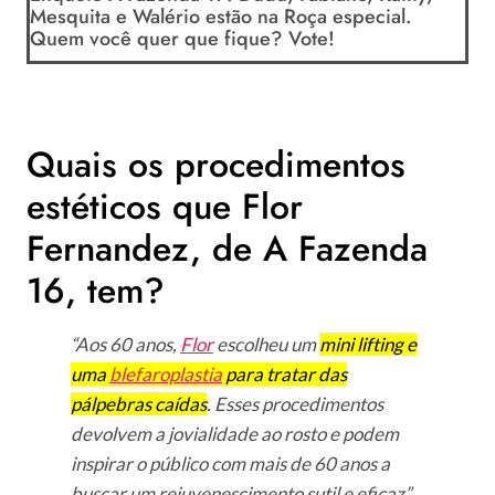
Mesquita e Walério estão na Roça especial.
Quem você quer que fique? Vote!
Quais os procedimentos
estéticos que Flor
Fernandez, de A Fazenda
16, tem?
“Aos 60 anos,
Flor
escolheu um
mini lifting e
uma
blefaroplastia
para tratar das
pálpebras caídas
. Esses procedimentos
devolvem a jovialidade ao rosto e podem
inspirar o público com mais de 60 anos a
buscar um rejuvenescimento sutil e eficaz”
.