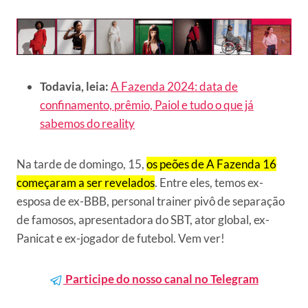
Todavia, leia:
A Fazenda 2024: data de
confinamento, prêmio, Paiol e tudo o que já
sabemos do reality
Na tarde de domingo, 15,
os peões de A Fazenda 16
começaram a ser revelados
. Entre eles, temos ex-
esposa de ex-BBB, personal trainer pivô de separação
de famosos, apresentadora do SBT, ator global, ex-
Panicat e ex-jogador de futebol. Vem ver!
Participe do nosso canal no Telegram