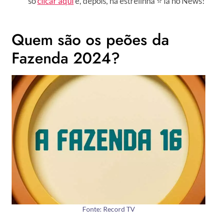
só
clicar aqui
e, depois, na estrelinha ⭐ lá no News!
Quem são os peões da
Fazenda 2024?
Fonte: Record TV