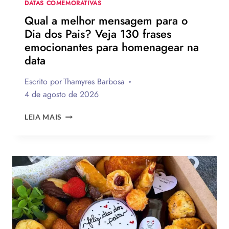
DATAS COMEMORATIVAS
Qual a melhor mensagem para o
Dia dos Pais? Veja 130 frases
emocionantes para homenagear na
data
Escrito por
Thamyres Barbosa
4 de agosto de 2026
QUAL
LEIA MAIS
A
MELHOR
MENSAGEM
PARA
O
DIA
DOS
PAIS?
VEJA
130