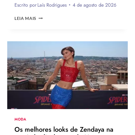
Escrito por
Laís Rodrigues
4 de agosto de 2026
ROSÉ
LEIA MAIS
DO
BLACK
PINK
ESTRELA
NOVA
CAMPANHA
DA
LEVI’S
AO
LADO
DE
JOGADOR
DA
NBA
MODA
Os melhores looks de Zendaya na