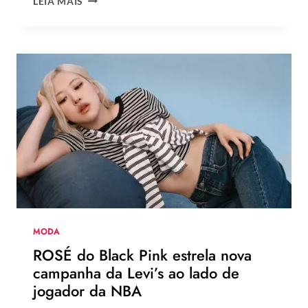
LEIA MAIS
TENDÊNCIAS
DE
MODA
DO
VERÃO
EUROPEU
2026
QUE
DEVEM
CHEGAR
AO
BRASIL
NA
PRÓXIMA
TEMPORADA
MODA
ROSÉ do Black Pink estrela nova
campanha da Levi’s ao lado de
jogador da NBA