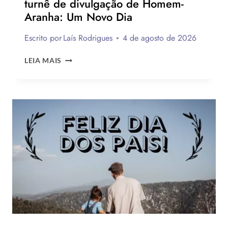
turnê de divulgação de Homem-
Aranha: Um Novo Dia
Escrito por
Laís Rodrigues
4 de agosto de 2026
OS
LEIA MAIS
MELHORES
LOOKS
DE
ZENDAYA
NA
TURNÊ
DE
DIVULGAÇÃO
DE
HOMEM-
ARANHA:
UM
NOVO
DIA