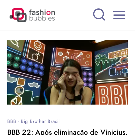
Pular
para
o
Conteúdo
BBB - Big Brother Brasil
BBB 22: Após eliminação de Vinicius,