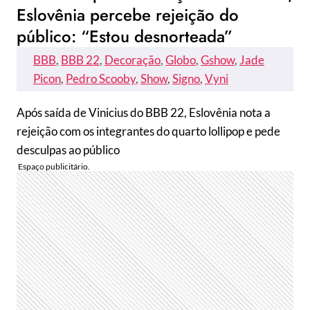
Eslovênia percebe rejeição do
público: “Estou desnorteada”
BBB
, 
BBB 22
, 
Decoração
, 
Globo
, 
Gshow
, 
Jade
Picon
, 
Pedro Scooby
, 
Show
, 
Signo
, 
Vyni
Após saída de Vinicius do BBB 22, Eslovênia nota a
rejeição com os integrantes do quarto lollipop e pede
desculpas ao público