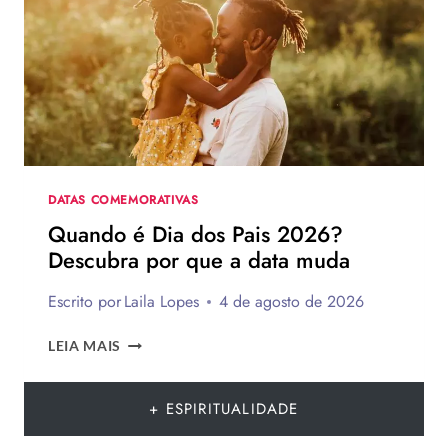
DE
75
IDEIAS
PARA
TE
INSPIRAR
A
MONTAR
A
SUA
DATAS COMEMORATIVAS
PARA
Quando é Dia dos Pais 2026?
PRESENTEAR
Descubra por que a data muda
OU
VENDER!
Escrito por
Laila Lopes
4 de agosto de 2026
QUANDO
LEIA MAIS
É
DIA
DOS
+ ESPIRITUALIDADE
PAIS
2026?