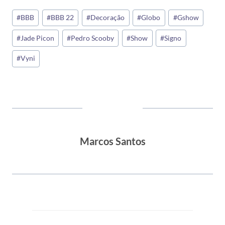
Tags
#
BBB
#
BBB 22
#
Decoração
#
Globo
#
Gshow
do
#
Jade Picon
#
Pedro Scooby
#
Show
#
Signo
Post:
#
Vyni
Marcos Santos