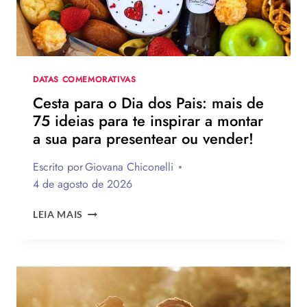
FRASES
EMOCIONANTES
PARA
HOMENAGEAR
NA
DATA
DATAS COMEMORATIVAS
Cesta para o Dia dos Pais: mais de
75 ideias para te inspirar a montar
a sua para presentear ou vender!
Escrito por
Giovana Chiconelli
4 de agosto de 2026
CESTA
LEIA MAIS
PARA
O
DIA
DOS
PAIS:
MAIS