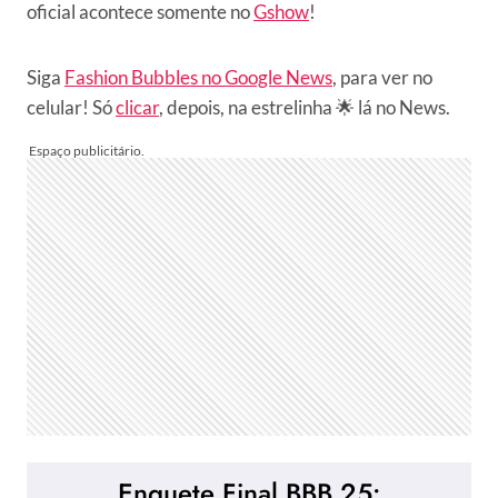
oficial acontece somente no
Gshow
!
Siga
Fashion Bubbles no Google News
, para ver no
celular! Só
clicar
, depois, na estrelinha 🌟 lá no News.
Enquete Final BBB 25: