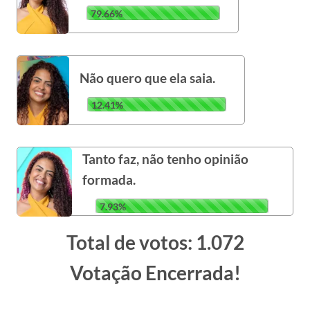
79.66%
Não quero que ela saia.
12.41%
Tanto faz, não tenho opinião
formada.
7.93%
Total de votos: 1.072
Votação Encerrada!