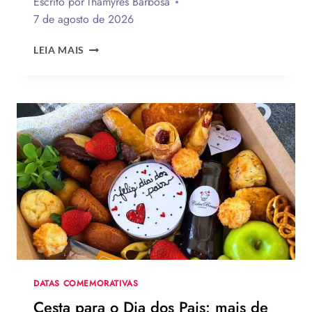
Escrito por
Thamyres Barbosa
7 de agosto de 2026
QUAL
LEIA MAIS
A
MELHOR
MENSAGEM
PARA
O
DIA
DOS
PAIS?
VEJA
130
FRASES
EMOCIONANTES
PARA
HOMENAGEAR
NA
DATA
DATAS COMEMORATIVAS
Cesta para o Dia dos Pais: mais de