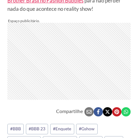
Brother Brasil no Fashion Bubbles
para não perder
nada do que acontece no reality show!
Compartilhe
Tags
#
BBB
#
BBB 23
#
Enquete
#
Gshow
do