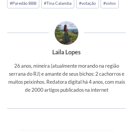
#
Paredão BBB
#
Tina Calamba
#
votação
#
votos
Post:
Laila Lopes
26 anos, mineira (atualmente morando na região
serrana do RJ) e amante de seus bichos: 2 cachorros e
muitos peixinhos. Redatora digital há 4 anos, com mais
de 2000 artigos publicados na internet