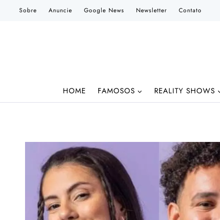
Pular
Sobre
Anuncie
Google News
Newsletter
Contato
para
o
Conteúdo
HOME
FAMOSOS
REALITY SHOWS