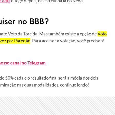
r aqui
e, logo depois, na estrelinha lá no News
uiser no BBB?
rmato Voto da Torcida. Mas também existe a opção de
Voto
vez por Paredão
. Para acessar a votação, você precisará
nosso canal no Telegram
de 50% cada e o resultado final será a média dos dois
iminação nas duas modalidades, continue lendo!