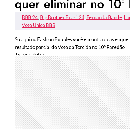
quer eliminar no 10º
BBB 24
, 
Big Brother Brasil 24
, 
Fernanda Bande
, 
Lu
Voto Único BBB
Só aqui no Fashion Bubbles você encontra duas enquete
resultado parcial do Voto da Torcida no 10º Paredão