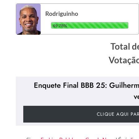
Rodriguinho
69.78%
Total d
Votação
Enquete Final BBB 25: Guilher
v
CLIQUE AQUI PA