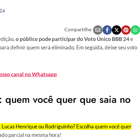
024
Compartilhe
edição,
o público pode participar do Voto Único BBB 24
e
para definir quem será eliminado. Em seguida, deixe seu voto
nosso canal no Whatsapp
: quem você quer que saia no
 Lucas Henrique ou Rodriguinho? Escolha quem você quer
tado parcial na mesma hora!