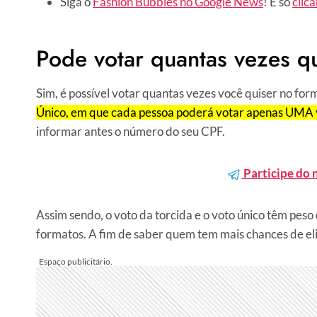
Siga o
Fashion Bubbles no Google News
! É só
clica
Pode votar quantas vezes q
Sim, é possível votar quantas vezes você quiser no fo
Único, em que cada pessoa poderá votar apenas UMA 
informar antes o número do seu CPF.
Participe do 
Assim sendo, o voto da torcida e o voto único têm peso 
formatos. A fim de saber quem tem mais chances de el