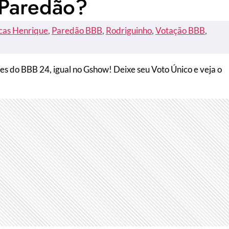
 Paredão?
cas Henrique
, 
Paredão BBB
, 
Rodriguinho
, 
Votação BBB
, 
s do BBB 24, igual no Gshow! Deixe seu Voto Único e veja o