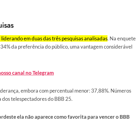
uisas
, liderando em duas das três pesquisas analisadas
. Na enquete
4,34% da preferência do público, uma vantagem considerável
nosso canal no Telegram
liderança, embora com percentual menor: 37,88%. Números
a dos telespectadores do BBB 25.
rdeste ela não aparece como favorita para vencer o BBB