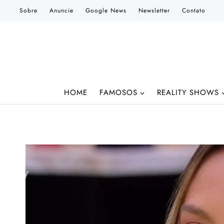
Pular
Sobre
Anuncie
Google News
Newsletter
Contato
para
o
Conteúdo
HOME
FAMOSOS
REALITY SHOWS