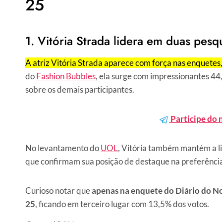
25
1. Vitória Strada lidera em duas pesq
A atriz Vitória Strada aparece com força nas enquetes
do
Fashion Bubbles
, ela surge com impressionantes 4
sobre os demais participantes.
Participe do 
No levantamento do
UOL
, Vitória também mantém a 
que confirmam sua posição de destaque na preferênci
Curioso notar que
apenas na enquete do Diário do No
25
, ficando em terceiro lugar com 13,5% dos votos.