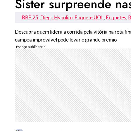
Sister surpreende na
BBB 25
, 
Diego Hypolito
, 
Enquete UOL
, 
Enquetes
, 
R
Descubra quem lidera a corrida pela vitória na reta fi
campeã improvável pode levar o grande prêmio