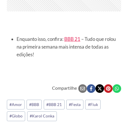
Enquanto isso, confira:
BBB 21
– Tudo que rolou
na primeira semana mais intensa de todas as
edições!
Compartilhe
Tags
#
Amor
#
BBB
#
BBB 21
#
Festa
#
Fiuk
do
#
Globo
#
Karol Conka
Post: