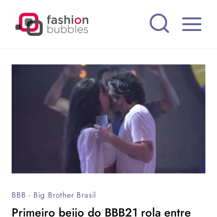
Pular
para
o
Conteúdo
BBB - Big Brother Brasil
Primeiro beijo do BBB21 rola entre