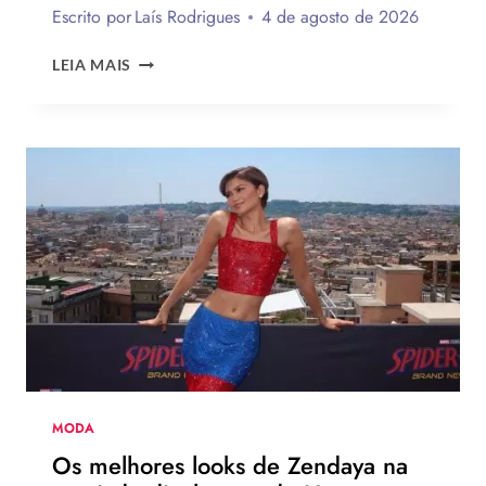
Escrito por
Laís Rodrigues
4 de agosto de 2026
ROSÉ
LEIA MAIS
DO
BLACK
PINK
ESTRELA
NOVA
CAMPANHA
DA
LEVI’S
AO
LADO
DE
JOGADOR
DA
NBA
MODA
Os melhores looks de Zendaya na