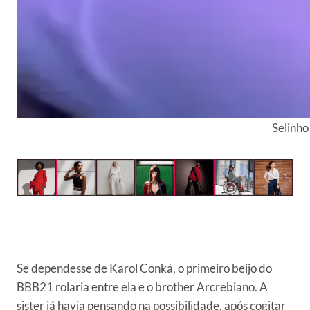
Selinho
Se dependesse de Karol Conká, o primeiro beijo do
BBB21 rolaria entre ela e o brother Arcrebiano. A
sister já havia pensando na possibilidade, após cogitar