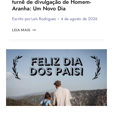
turnê de divulgação de Homem-
Aranha: Um Novo Dia
Escrito por
Laís Rodrigues
4 de agosto de 2026
OS
LEIA MAIS
MELHORES
LOOKS
DE
ZENDAYA
NA
TURNÊ
DE
DIVULGAÇÃO
DE
HOMEM-
ARANHA:
UM
NOVO
DIA