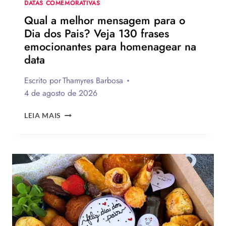
DATAS COMEMORATIVAS
Qual a melhor mensagem para o
Dia dos Pais? Veja 130 frases
emocionantes para homenagear na
data
Escrito por
Thamyres Barbosa
4 de agosto de 2026
QUAL
LEIA MAIS
A
MELHOR
MENSAGEM
PARA
O
DIA
DOS
PAIS?
VEJA
130