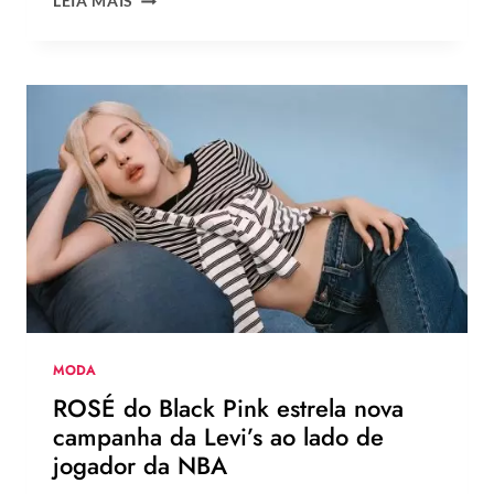
LEIA MAIS
TENDÊNCIAS
DE
MODA
DO
VERÃO
EUROPEU
2026
QUE
DEVEM
CHEGAR
AO
BRASIL
NA
PRÓXIMA
TEMPORADA
MODA
ROSÉ do Black Pink estrela nova
campanha da Levi’s ao lado de
jogador da NBA