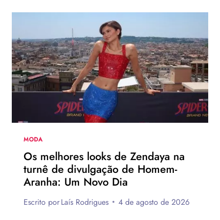
PINK
ESTRELA
NOVA
CAMPANHA
DA
LEVI’S
AO
LADO
DE
JOGADOR
DA
NBA
MODA
Os melhores looks de Zendaya na
turnê de divulgação de Homem-
Aranha: Um Novo Dia
Escrito por
Laís Rodrigues
4 de agosto de 2026