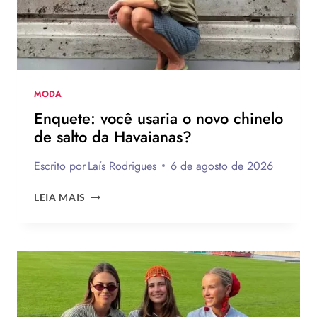
MODA
Enquete: você usaria o novo chinelo
de salto da Havaianas?
Escrito por
Laís Rodrigues
6 de agosto de 2026
ENQUETE:
LEIA MAIS
VOCÊ
USARIA
O
NOVO
CHINELO
DE
SALTO
DA