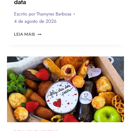
data
Escrito por
Thamyres Barbosa
4 de agosto de 2026
QUAL
LEIA MAIS
A
MELHOR
MENSAGEM
PARA
O
DIA
DOS
PAIS?
VEJA
130
FRASES
EMOCIONANTES
PARA
HOMENAGEAR
NA
DATA