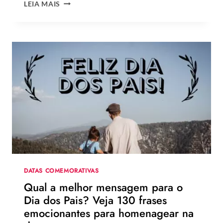
OS
LEIA MAIS
MELHORES
LOOKS
DE
ZENDAYA
NA
TURNÊ
DE
DIVULGAÇÃO
DE
HOMEM-
ARANHA:
UM
NOVO
DIA
DATAS COMEMORATIVAS
Qual a melhor mensagem para o
Dia dos Pais? Veja 130 frases
emocionantes para homenagear na