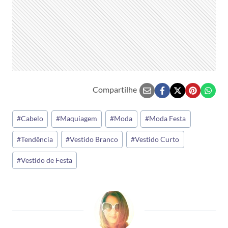
Compartilhe
Tags
#
Cabelo
#
Maquiagem
#
Moda
#
Moda Festa
do
#
Tendência
#
Vestido Branco
#
Vestido Curto
Post:
#
Vestido de Festa