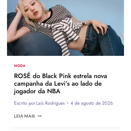
EUROPEU
2026
QUE
DEVEM
CHEGAR
AO
BRASIL
NA
PRÓXIMA
TEMPORADA
MODA
ROSÉ do Black Pink estrela nova
campanha da Levi’s ao lado de
jogador da NBA
Escrito por
Laís Rodrigues
4 de agosto de 2026
ROSÉ
LEIA MAIS
DO
BLACK