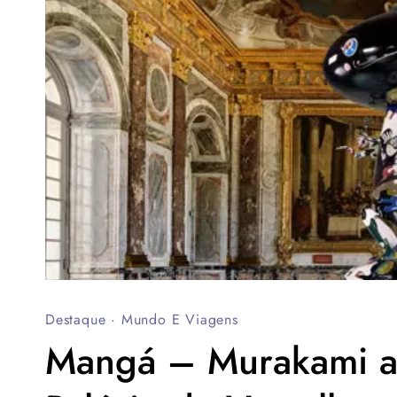
Destaque
·
Mundo E Viagens
Mangá – Murakami a