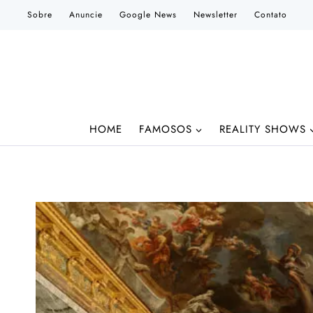
Pular
Sobre
Anuncie
Google News
Newsletter
Contato
para
o
Conteúdo
HOME
FAMOSOS
REALITY SHOWS