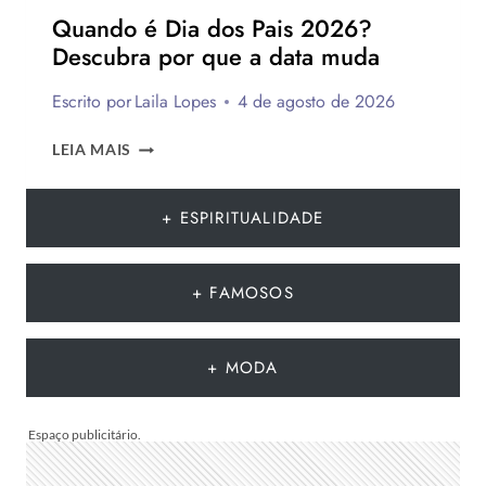
PARA
Quando é Dia dos Pais 2026?
PRESENTEAR
Descubra por que a data muda
OU
VENDER!
Escrito por
Laila Lopes
4 de agosto de 2026
QUANDO
LEIA MAIS
É
DIA
DOS
+ ESPIRITUALIDADE
PAIS
2026?
DESCUBRA
+ FAMOSOS
POR
QUE
A
+ MODA
DATA
MUDA