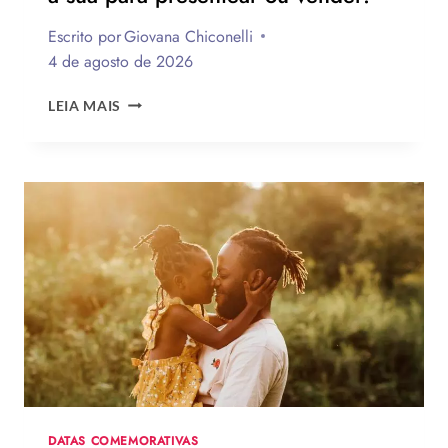
Escrito por
Giovana Chiconelli
4 de agosto de 2026
CESTA
LEIA MAIS
PARA
O
DIA
DOS
PAIS:
MAIS
DE
75
IDEIAS
PARA
TE
INSPIRAR
A
MONTAR
A
SUA
DATAS COMEMORATIVAS