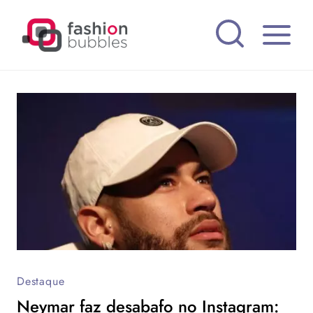
Pular
para
o
Conteúdo
Destaque
Neymar faz desabafo no Instagram: