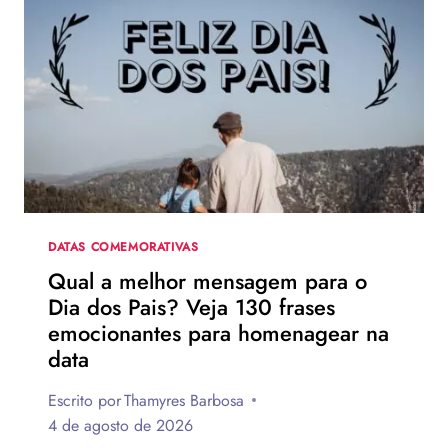
NA
TURNÊ
DE
DIVULGAÇÃO
DE
HOMEM-
ARANHA:
UM
NOVO
DIA
DATAS COMEMORATIVAS
Qual a melhor mensagem para o
Dia dos Pais? Veja 130 frases
emocionantes para homenagear na
data
Escrito por
Thamyres Barbosa
4 de agosto de 2026