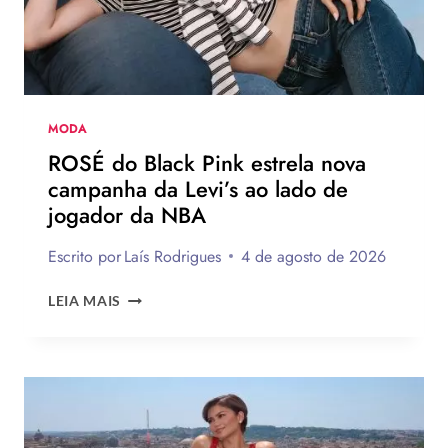
AO
BRASIL
NA
PRÓXIMA
TEMPORADA
MODA
ROSÉ do Black Pink estrela nova
campanha da Levi’s ao lado de
jogador da NBA
Escrito por
Laís Rodrigues
4 de agosto de 2026
ROSÉ
LEIA MAIS
DO
BLACK
PINK
ESTRELA
NOVA
CAMPANHA
DA