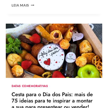
QUAL
LEIA MAIS
A
MELHOR
MENSAGEM
PARA
O
DIA
DOS
PAIS?
VEJA
130
FRASES
EMOCIONANTES
PARA
HOMENAGEAR
NA
DATA
DATAS COMEMORATIVAS
Cesta para o Dia dos Pais: mais de
75 ideias para te inspirar a montar
a sua para presentear ou vender!