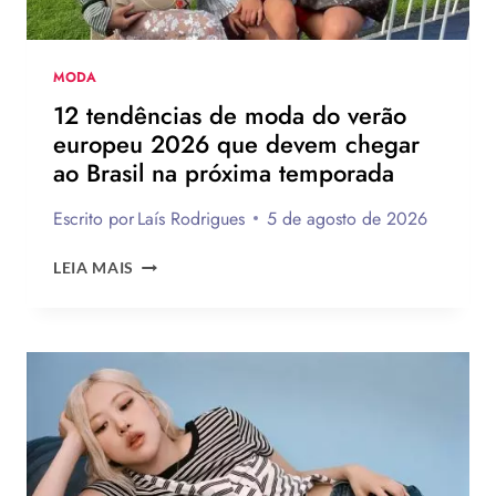
MODA
12 tendências de moda do verão
europeu 2026 que devem chegar
ao Brasil na próxima temporada
Escrito por
Laís Rodrigues
5 de agosto de 2026
12
LEIA MAIS
TENDÊNCIAS
DE
MODA
DO
VERÃO
EUROPEU
2026
QUE
DEVEM
CHEGAR