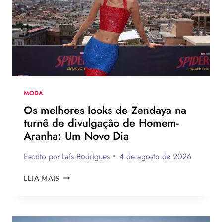
LEVI’S
AO
LADO
DE
JOGADOR
DA
NBA
MODA
Os melhores looks de Zendaya na
turnê de divulgação de Homem-
Aranha: Um Novo Dia
Escrito por
Laís Rodrigues
4 de agosto de 2026
OS
LEIA MAIS
MELHORES
LOOKS
DE
ZENDAYA