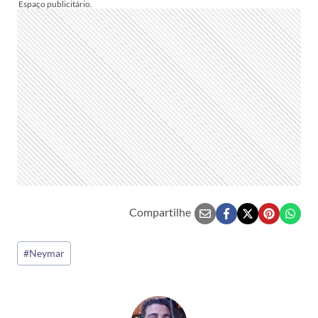
Compartilhe
Tags
#
Neymar
do
Post: