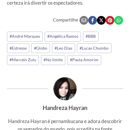
certeza irá divertir os espectadores.
Compartilhe
Tags
#
André Marques
#
Angélica Ramos
#
BBB
do
#
Estresse
#
Globo
#
Leo Dias
#
Lucas Chumbo
Post:
#
Marcelo Zulu
#
No limite
#
Paula Amorim
Handreza Hayran
Handreza Hayran é pernambucana e adora descobrir
os segredos do mundo, pois acredita na fonte