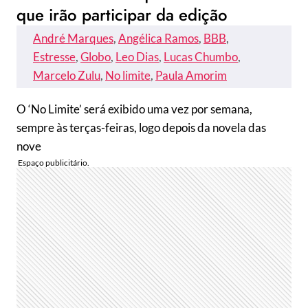
que irão participar da edição
André Marques
, 
Angélica Ramos
, 
BBB
, 
Estresse
, 
Globo
, 
Leo Dias
, 
Lucas Chumbo
, 
Marcelo Zulu
, 
No limite
, 
Paula Amorim
O ‘No Limite’ será exibido uma vez por semana,
sempre às terças-feiras, logo depois da novela das
nove