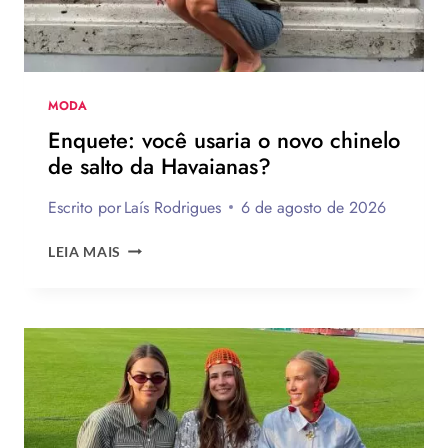
MODA
Enquete: você usaria o novo chinelo
de salto da Havaianas?
Escrito por
Laís Rodrigues
6 de agosto de 2026
ENQUETE:
LEIA MAIS
VOCÊ
USARIA
O
NOVO
CHINELO
DE
SALTO
DA
HAVAIANAS?