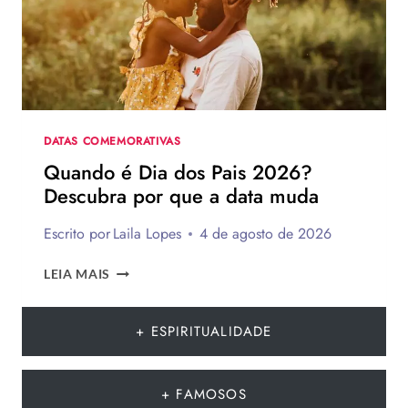
IDEIAS
PARA
TE
INSPIRAR
A
MONTAR
A
SUA
DATAS COMEMORATIVAS
PARA
Quando é Dia dos Pais 2026?
PRESENTEAR
Descubra por que a data muda
OU
VENDER!
Escrito por
Laila Lopes
4 de agosto de 2026
QUANDO
LEIA MAIS
É
DIA
DOS
+ ESPIRITUALIDADE
PAIS
2026?
DESCUBRA
+ FAMOSOS
POR