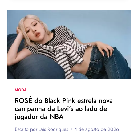
MODA
DO
VERÃO
EUROPEU
2026
QUE
DEVEM
CHEGAR
AO
BRASIL
NA
PRÓXIMA
TEMPORADA
MODA
ROSÉ do Black Pink estrela nova
campanha da Levi’s ao lado de
jogador da NBA
Escrito por
Laís Rodrigues
4 de agosto de 2026