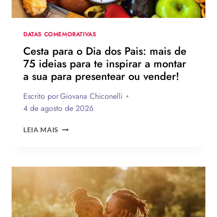
PARA
HOMENAGEAR
NA
DATA
DATAS COMEMORATIVAS
Cesta para o Dia dos Pais: mais de
75 ideias para te inspirar a montar
a sua para presentear ou vender!
Escrito por
Giovana Chiconelli
4 de agosto de 2026
CESTA
LEIA MAIS
PARA
O
DIA
DOS
PAIS:
MAIS
DE
75