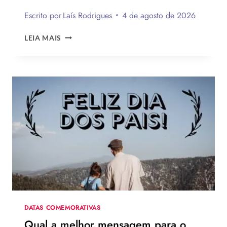
Escrito por
Laís Rodrigues
4 de agosto de 2026
OS
LEIA MAIS
MELHORES
LOOKS
DE
ZENDAYA
NA
TURNÊ
DE
DIVULGAÇÃO
DE
HOMEM-
ARANHA:
UM
NOVO
DIA
DATAS COMEMORATIVAS
Qual a melhor mensagem para o