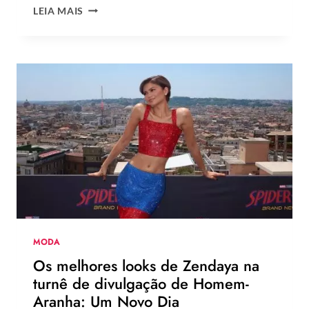
ROSÉ
LEIA MAIS
DO
BLACK
PINK
ESTRELA
NOVA
CAMPANHA
DA
LEVI’S
AO
LADO
DE
JOGADOR
DA
NBA
MODA
Os melhores looks de Zendaya na
turnê de divulgação de Homem-
Aranha: Um Novo Dia