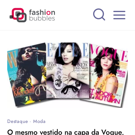
Pular
para
o
Conteúdo
Destaque
·
Moda
O mesmo vestido na capa da Vogue,