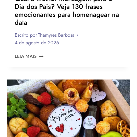
Dia dos Pais? Veja 130 frases
emocionantes para homenagear na
data
Escrito por
Thamyres Barbosa
4 de agosto de 2026
QUAL
LEIA MAIS
A
MELHOR
MENSAGEM
PARA
O
DIA
DOS
PAIS?
VEJA
130
FRASES
EMOCIONANTES